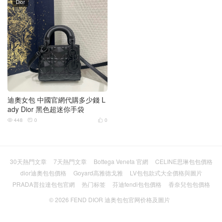
Dior
迪奧女包 中國官網代購多少錢 L
ady Dior 黑色超迷你手袋
448
0
0



30天熱門文章
7天熱門文章
Bottega Veneta 官網
CELINE思琳包包價格
dior迪奧包包價格
Goyard高雅德戈雅
LV包包款式大全價格與圖片
PRADA普拉達包包官網
热门标签
芬迪fendi包包價格
香奈兒包包價格
© 2026
FEND DIOR 迪奥包包官网价格及圖片