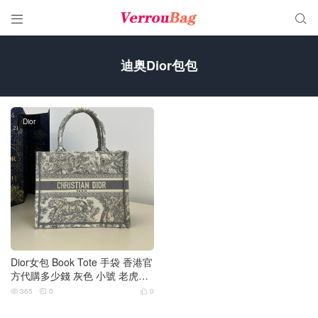


迪奥Dior包包
Dior
Dior女包 Book Tote 手袋 香港官
方代購多少錢 灰色 小號 老虎刺
繡
365
0
0


