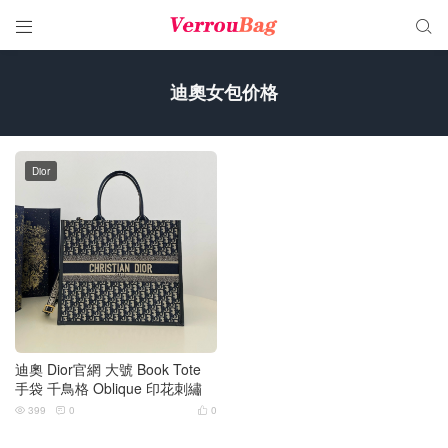


迪奧女包价格
Dior
迪奧 Dior官網 大號 Book Tote
手袋 千鳥格 Oblique 印花刺繡
399
0
0


