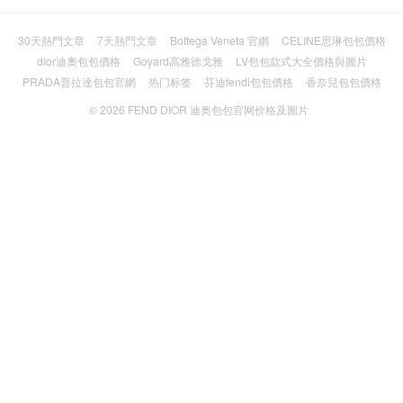
30天熱門文章
7天熱門文章
Bottega Veneta 官網
CELINE思琳包包價格
dior迪奧包包價格
Goyard高雅德戈雅
LV包包款式大全價格與圖片
PRADA普拉達包包官網
热门标签
芬迪fendi包包價格
香奈兒包包價格
© 2026
FEND DIOR 迪奥包包官网价格及圖片