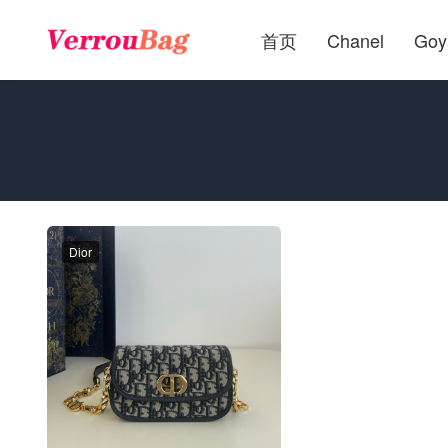
首页
Chanel
Goy
Dior