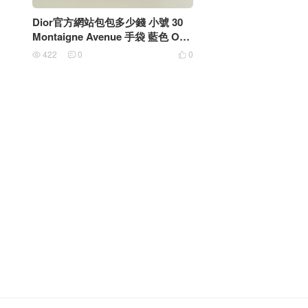
Dior官方網站包包多少錢 小號 30
Montaigne Avenue 手袋 藍色 Obli
que 印花
422
0
0


