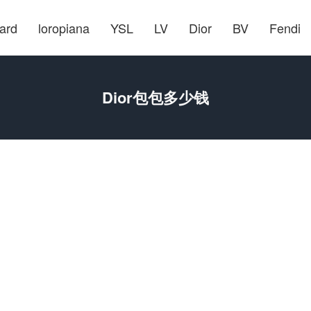
ard
loropiana
YSL
LV
Dior
BV
Fendi
Dior包包多少钱