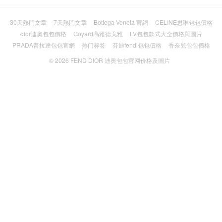
30天熱門文章
7天熱門文章
Bottega Veneta 官網
CELINE思琳包包價格
dior迪奧包包價格
Goyard高雅德戈雅
LV包包款式大全價格與圖片
PRADA普拉達包包官網
热门标签
芬迪fendi包包價格
香奈兒包包價格
© 2026
FEND DIOR 迪奥包包官网价格及圖片