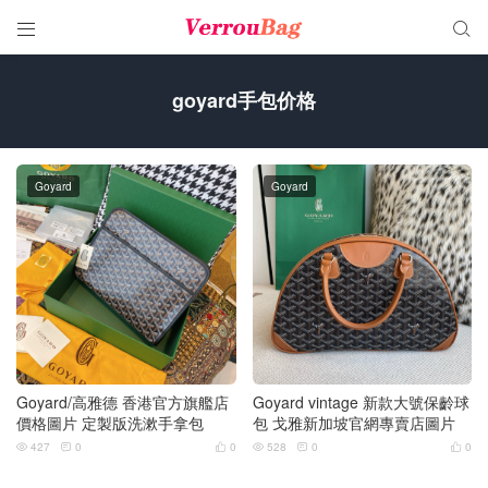


goyard手包价格
Goyard
Goyard
Goyard/高雅德 香港官方旗艦店
Goyard vintage 新款大號保齡球
價格圖片 定製版洗漱手拿包
包 戈雅新加坡官網專賣店圖片
427
0
0
528
0
0





