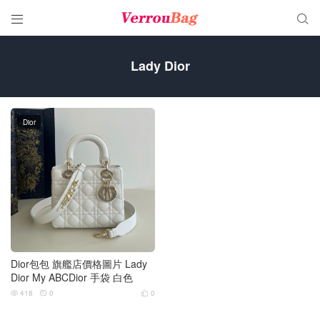


Lady Dior
Dior
Dior包包 旗艦店價格圖片 Lady
Dior My ABCDior 手袋 白色
418
0
0


