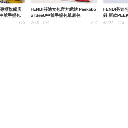
an專櫃旗艦店
FENDI芬迪女包官方網站 Peekabo
FENDI芬
eU中號手提包
o ISeeU中號手提包單肩包
錢 新款PEE
提包
0
45
0
0
253
0





