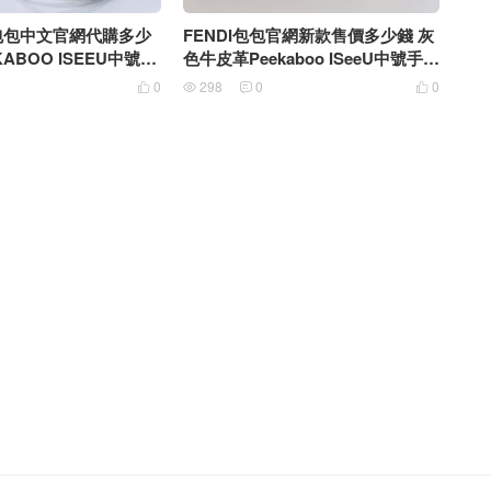
迪包包中文官網代購多少
FENDI包包官網新款售價多少錢 灰
KABOO ISEEU中號手
色牛皮革Peekaboo ISeeU中號手提
包
0
298
0
0



