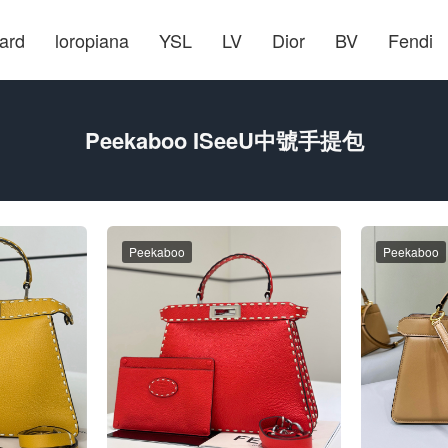
ard
loropiana
YSL
LV
Dior
BV
Fendi
Peekaboo ISeeU中號手提包
Peekaboo
Peekaboo