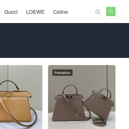
Gucci
LOEWE
Celine


Peekaboo