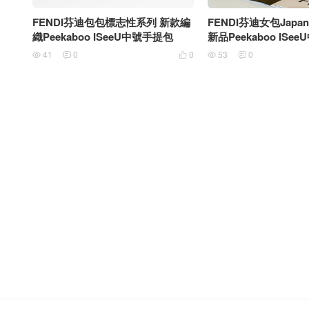
FENDI芬迪包包標志性系列 新款編
FENDI芬迪女包Jap
織Peekaboo ISeeU中號手提包
新品Peekaboo ISe
41
0
0
53
0




