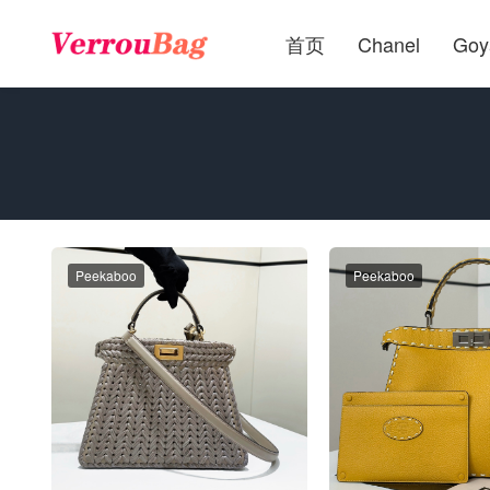
首页
Chanel
Goy
Peekaboo
Peekaboo