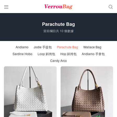


Parachute Bag
當前欄目共 10 條數據
Andiamo
Jodie 手提包
Parachute Bag
Wallace Bag
Sardine Hobo
Loop 斜挎包
Hop 斜挎包
Andiamo 手拿包
Candy Arco