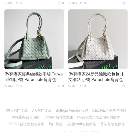
包
背包
336
0
0
357
0
0






BV葆蝶家經典編織款手袋 Taiwa
BV葆蝶家24新品編織款包包 中
n官網小號 Parachute肩背包
文網站 小號 Parachute肩背包
367
0
0
328
0
0






30天熱門文章
7天熱門文章
Bottega Veneta 官網
CELINE思琳包包價格
dior迪奧包包價格
Goyard高雅德戈雅
LV包包款式大全價格與圖片
PRADA普拉達包包官網
热门标签
芬迪fendi包包價格
香奈兒包包價格