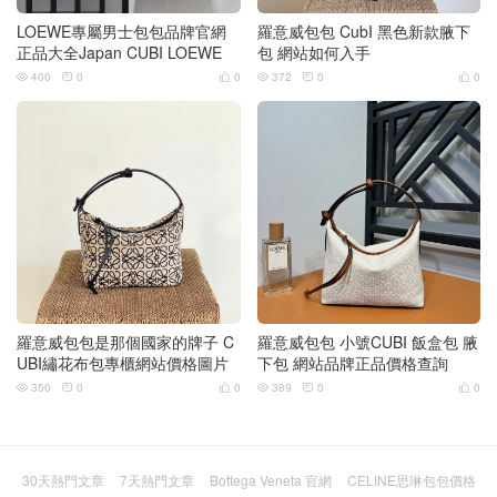
LOEWE專屬男士包包品牌官網
羅意威包包 CubI 黑色新款腋下
正品大全Japan CUBI LOEWE
包 網站如何入手
400
0
0
372
0
0






羅意威包包是那個國家的牌子 C
羅意威包包 小號CUBI 飯盒包 腋
UBI繡花布包專櫃網站價格圖片
下包 網站品牌正品價格查詢
350
0
0
389
0
0






30天熱門文章
7天熱門文章
Bottega Veneta 官網
CELINE思琳包包價格