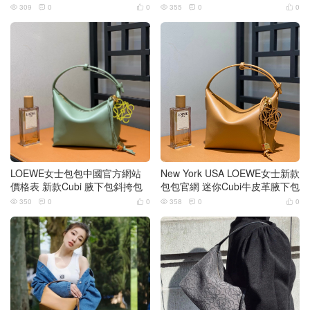
包
309
0
0
355
0
0






LOEWE女士包包中國官方網站
New York USA LOEWE女士新款
價格表 新款Cubi 腋下包斜挎包
包包官網 迷你Cubi牛皮革腋下包
350
0
0
358
0
0





