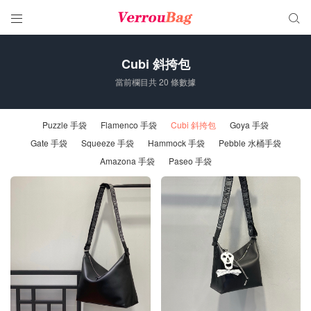


Cubi 斜挎包
當前欄目共 20 條數據
Puzzle 手袋
Flamenco 手袋
Cubi 斜挎包
Goya 手袋
Gate 手袋
Squeeze 手袋
Hammock 手袋
Pebble 水桶手袋
Amazona 手袋
Paseo 手袋