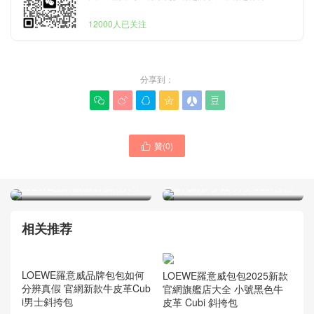
12000人已关注
分享到：






贊(
0
)

黑色新款可折疊托特包官網
LOEWE官網 Hong Kong專
LOEWE品牌旗艦店價格大全
櫃代購多少錢 男士Cubi包包
相关推荐
LOEWE羅意威品牌包包如何
LOEWE羅意威包包2025新款
分辨真假 官網新款牛皮革Cub
官網旗艦店大全 小號黑色牛
i男士斜挎包
皮革 Cubi 斜挎包