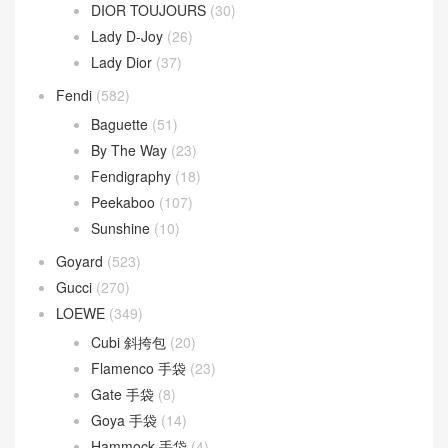
DIOR TOUJOURS
(30)
Lady D-Joy
(26)
Lady Dior
(37)
Fendi
(582)
Baguette
(51)
By The Way
(23)
Fendigraphy
(18)
Peekaboo
(107)
Sunshine
(10)
Goyard
(523)
Gucci
(270)
LOEWE
(349)
Cubi 斜挎包
(20)
Flamenco 手袋
(23)
Gate 手袋
(8)
Goya 手袋
(14)
Hammock 手袋
(4)