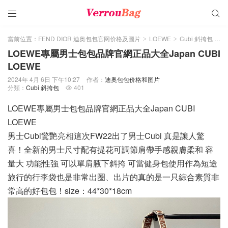


當前位置：
FEND DIOR 迪奥包包官网价格及圖片
LOEWE
Cubi 斜挎包
正
>
>
>
LOEWE專屬男士包包品牌官網正品大全Japan CUBI
LOEWE
2024年 4月 6日 下午10:27
作者：
迪奥包包价格和图片
分類：
Cubi 斜挎包
401

LOEWE專屬男士包包品牌官網正品大全Japan CUBI
LOEWE
男士Cubi驚艷亮相這次FW22出了男士Cubi 真是讓人驚
喜！全新的男士尺寸配有提花可調節肩帶手感親膚柔和 容
量大 功能性強 可以單肩腋下斜挎 可當健身包使用作為短途
旅行的行李袋也是非常出圈、出片的真的是一只綜合素質非
常高的好包包！size：44*30*18cm