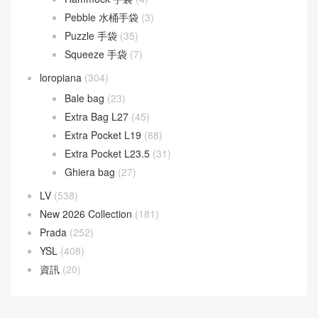
Pebble 水桶手袋
(3)
Puzzle 手袋
(35)
Squeeze 手袋
(7)
loropiana
(304)
Bale bag
(23)
Extra Bag L27
(45)
Extra Pocket L19
(88)
Extra Pocket L23.5
(31)
Ghiera bag
(27)
LV
(538)
New 2026 Collection
(181)
Prada
(252)
YSL
(408)
資訊
(20)