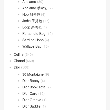
Andiamo
(30)
Andiamo 手拿包
(2)
Hop 斜挎包
(4)
Jodie 手提包
(17)
Loop 斜挎包
(4)
Parachute Bag
(10)
Sardine Hobo
(4)
Wallace Bag
(10)
Celine
(340)
Chanel
(669)
Dior
(508)
30 Montaigne
(9)
Dior Bobby
(4)
Dior Book Tote
(2)
Dior Caro
(15)
Dior Groove
(1)
Dior Saddle
(1)