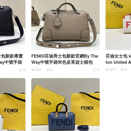
士包新款專賣
FENDI芬迪男士包新款官網By The
芬迪女士包 Icon
Way中號手袋
Way中號手袋米色皮革波士頓包
ton United
購
0
341
0
0
377
0





