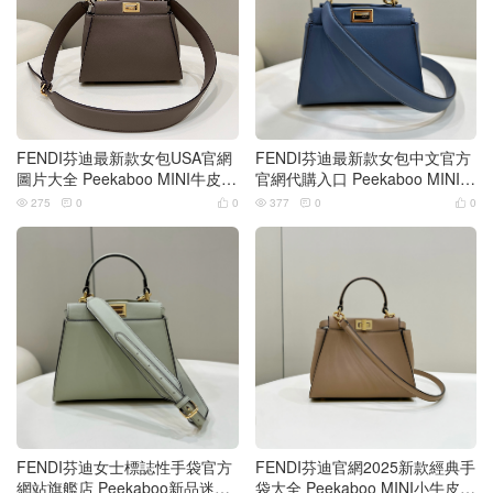
FENDI芬迪最新款女包USA官網
FENDI芬迪最新款女包中文官方
圖片大全 Peekaboo MINI牛皮革
官網代購入口 Peekaboo MINI手
手提包
提包
275
0
0
377
0
0






FENDI芬迪女士標誌性手袋官方
FENDI芬迪官網2025新款經典手
網站旗艦店 Peekaboo新品迷你
袋大全 Peekaboo MINI小牛皮手