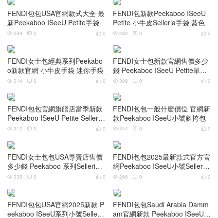
FENDI包包中國官網旗艦店新款
FENDI手袋新款官網Peekaboo I
Peekaboo小羊皮手提包 藍色
SeeU Petite Selleria手袋
302
0
0
302
0
0






FENDI包包阿拉伯地區官方新款
FENDI包包經典灰色Peekaboo
Peekaboo ISeeU Petite 黑色小
系列 官網新款Petite Selleria手
牛皮
袋
335
0
0
271
0
0






FENDI包包USA官網款式大全 最
FENDI包新款Peekaboo ISeeU
新Peekaboo ISeeU Petite手袋
Petite 小牛皮Selleria手袋 藍色
299
0
0
282
0
0






FENDI女士包經典系列Peekabo
FENDI女士包新款官網售價多少
o新款官網 小牛皮手袋 迷你手袋
錢 Peekaboo ISeeU Petite單肩
包
314
0
0
309
0
0






FENDI包包官網旗艦店當季新款
FENDI包包一般什麽價位 官網新
Peekaboo ISeeU Petite Selleria
款Peekaboo ISeeU小號斜挎包
手袋
312
0
0
314
0
0





