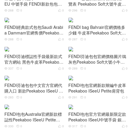
EU 中號手袋 FENDI新款包包官
方網站大全
268
0
0



FENDI包包新款官方官網價格一
覽表 Peekaboo Soft大號牛皮革
單肩包
296
0
0



FENDI經典款式包包Saudi Arabi
FENDI bag Bahrain官網價格多
a Dammam官網售價Peekaboo
少錢 牛皮革Peekaboo Soft大號
Soft大號手袋
手袋
288
0
0
287
0
0






FENDI芬迪標誌性手袋最新款式
FENDI芬迪包包官網價格圖片鴿
官方網站 黑色牛皮革Peekaboo
灰色Peekaboo Soft大號小牛皮
Soft大號肩背包
手提包
337
0
0
289
0
0





