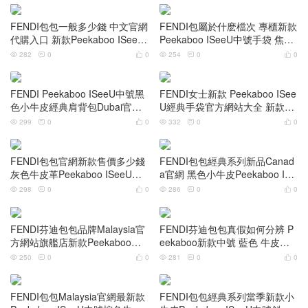
FENDI芬迪包包中文官方官網代
FENDI包包官網新款辮編牛皮革
購入口 新款Peekaboo ISeeU P
Peekaboo ISeeU Petite肩背包
etite手提包
283
0
0
291
0
0






FENDI包包Australia官網新款標
FENDI包包官方官網最新限定款
誌性Peekaboo ISeeU Petite斜
Peekaboo ISeeU中號手袋 銀色
挎包
牛皮革
330
0
0
317
0
0






FENDI包包一般多少錢 中文官網
FENDI包屬於什麽檔次 專櫃新款
代購入口 新款Peekaboo ISeeU
Peekaboo ISeeU中號手袋 焦糖
中號斜挎包
色
282
0
0
254
0
0






FENDI Peekaboo ISeeU中號黑
FENDI女士新款 Peekaboo ISee
色小牛皮經典肩背包Dubai官方
U經典手袋官方網站大全 新款手
網站
提包
299
0
0
332
0
0






FENDI包包官網新款售價多少錢
FENDI包包經典系列新品Canad
灰色牛皮革Peekaboo ISeeU中
a官網 黑色小牛皮Peekaboo ISe