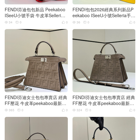
FENDI芬迪包包新品 Peekaboo
FENDI包包2026經典系列新品P
ISeeU小號手袋 牛皮革Selleria
eekaboo ISeeU小號Selleria手提
手提包
包
34
0
0
36
0
0






FENDI芬迪女士包包專賣店 經典
FENDI芬迪女士包包專賣店 經典
FF壓花 牛皮革peekaboo最新款
FF壓花 牛皮革peekaboo最新款
式手提包
式手提包
365
0
0
324
0
0





