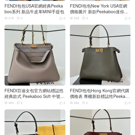
FENDI包包USA官網經典Peeka
FENDI包包New York USA官網
boo系列 新品牛皮革MINI手提包
價格圖片 新款Peekaboo迷你手
袋
319
0
0
336
0
0






FENDI芬迪女包官方網站標誌性
FENDI包包Hong Kong官網代購
經典款式 Peekaboo Soft 中號牛
價格表 專櫃新款標誌性Peekabo
皮革手提包
o Soft中號手袋
363
0
0
282
0
0





