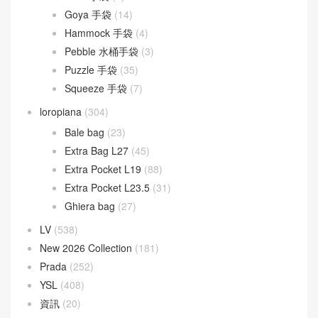
Goya 手袋
(14)
Hammock 手袋
(4)
Pebble 水桶手袋
(3)
Puzzle 手袋
(35)
Squeeze 手袋
(7)
loropiana
(304)
Bale bag
(23)
Extra Bag L27
(45)
Extra Pocket L19
(88)
Extra Pocket L23.5
(31)
Ghiera bag
(27)
LV
(538)
New 2026 Collection
(181)
Prada
(252)
YSL
(408)
資訊
(20)