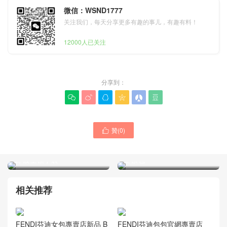
微信：WSND1777
关注我们，每天分享更多有趣的事儿，有趣有料！
12000人已关注
分享到：






贊(
0
)

FENDI芬迪包包官方網站By
FENDI芬迪包包屬於什麽檔
The Way中號灰色牛皮革波
次 官網新款By The Way小
士頓包
號 波士頓手袋
相关推荐
FENDI芬迪女包專賣店新品 B
FENDI芬迪包包官網專賣店