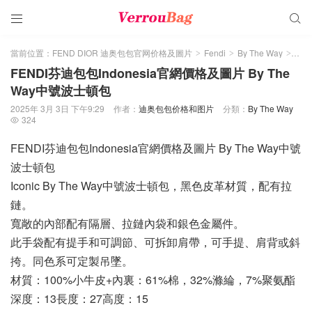


當前位置：
FEND DIOR 迪奥包包官网价格及圖片
Fendi
By The Way
正文
>
>
>
FENDI芬迪包包Indonesia官網價格及圖片 By The
Way中號波士頓包
2025年 3月 3日 下午9:29
作者：
迪奥包包价格和图片
分類：
By The Way
324

FENDI芬迪包包Indonesia官網價格及圖片 By The Way中號
波士頓包
Iconic By The Way中號波士頓包，黑色皮革材質，配有拉
鏈。
寬敞的內部配有隔層、拉鏈內袋和銀色金屬件。
此手袋配有提手和可調節、可拆卸肩帶，可手提、肩背或斜
挎。同色系可定製吊墜。
材質：100%小牛皮+內裏：61%棉，32%滌綸，7%聚氨酯
深度：13長度：27高度：15