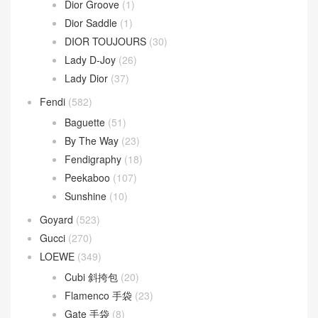
Dior Groove
(1)
Dior Saddle
(1)
DIOR TOUJOURS
(30)
Lady D-Joy
(26)
Lady Dior
(37)
Fendi
(582)
Baguette
(51)
By The Way
(23)
Fendigraphy
(18)
Peekaboo
(107)
Sunshine
(10)
Goyard
(523)
Gucci
(270)
LOEWE
(349)
Cubi 斜挎包
(20)
Flamenco 手袋
(23)
Gate 手袋
(8)