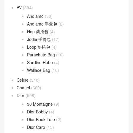
BV
(594)
Andiamo
(30)
Andiamo 手拿包
(2)
Hop 斜挎包
(4)
Jodie 手提包
(17)
Loop 斜挎包
(4)
Parachute Bag
(10)
Sardine Hobo
(4)
Wallace Bag
(10)
Celine
(340)
Chanel
(669)
Dior
(508)
30 Montaigne
(9)
Dior Bobby
(4)
Dior Book Tote
(2)
Dior Caro
(15)