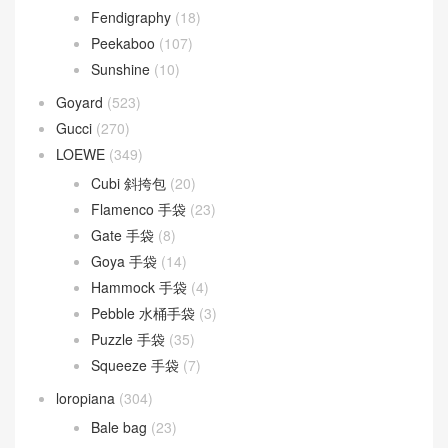
Fendigraphy
(18)
Peekaboo
(107)
Sunshine
(10)
Goyard
(523)
Gucci
(270)
LOEWE
(349)
Cubi 斜挎包
(20)
Flamenco 手袋
(23)
Gate 手袋
(8)
Goya 手袋
(14)
Hammock 手袋
(4)
Pebble 水桶手袋
(3)
Puzzle 手袋
(35)
Squeeze 手袋
(7)
loropiana
(304)
Bale bag
(23)