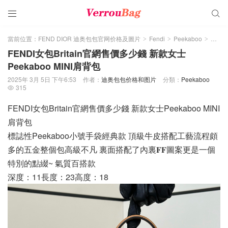


當前位置：
FEND DIOR 迪奥包包官网价格及圖片
Fendi
Peekaboo
正文
>
>
>
FENDI女包Britain官網售價多少錢 新款女士
Peekaboo MINI肩背包
2025年 3月 5日 下午6:53
作者：
迪奥包包价格和图片
分類：
Peekaboo
315

FENDI女包Britain官網售價多少錢 新款女士Peekaboo MINI
肩背包
標誌性Peekaboo小號手袋經典款 頂級牛皮搭配工藝流程頗
多的五金整個包高級不凡 裏面搭配了內裏𝐅𝐅圖案更是一個
特別的點綴~ 氣質百搭款
深度：11長度：23高度：18