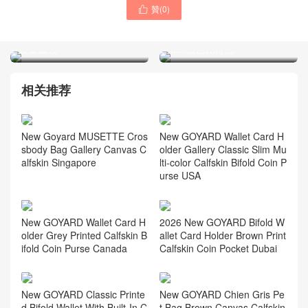
贊(
0
)
Goyard包包官網專賣店價格

Goyard包包官方網站
及圖片 MATIGNON 純手工
Goyard如何分辨真假 Anjou
製造錢包
Mini黑色托特包
相关推荐
New Goyard MUSETTE Cros
New GOYARD Wallet Card H
sbody Bag Gallery Canvas C
older Gallery Classic Slim Mu
alfskin Singapore
lti-color Calfskin Bifold Coin P
urse USA
New GOYARD Wallet Card H
2026 New GOYARD Bifold W
older Grey Printed Calfskin B
allet Card Holder Brown Print
ifold Coin Purse Canada
Calfskin Coin Pocket Dubai
New GOYARD Classic Printe
New GOYARD Chien Gris Pe
d Bifold Wallet With Built-In C
t Bag Brown Canvas Calfskin