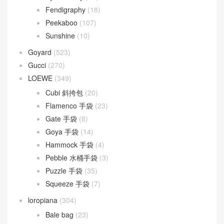
Fendigraphy
(18)
Peekaboo
(107)
Sunshine
(10)
Goyard
(523)
Gucci
(270)
LOEWE
(349)
Cubi 斜挎包
(20)
Flamenco 手袋
(23)
Gate 手袋
(8)
Goya 手袋
(14)
Hammock 手袋
(4)
Pebble 水桶手袋
(3)
Puzzle 手袋
(35)
Squeeze 手袋
(7)
loropiana
(304)
Bale bag
(23)