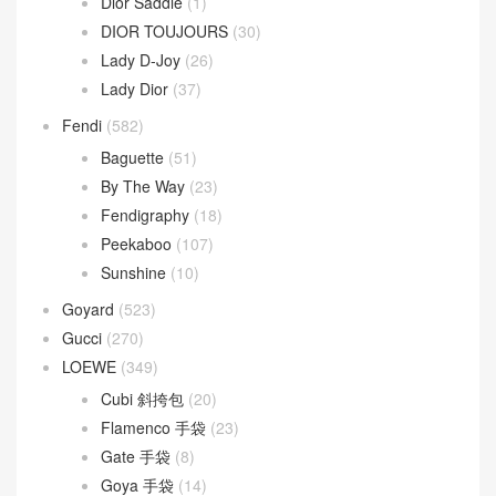
Chanel
(669)
Dior
(508)
30 Montaigne
(9)
Dior Bobby
(4)
Dior Book Tote
(2)
Dior Caro
(15)
Dior Groove
(1)
Dior Saddle
(1)
DIOR TOUJOURS
(30)
Lady D-Joy
(26)
Lady Dior
(37)
Fendi
(582)
Baguette
(51)
By The Way
(23)
Fendigraphy
(18)
Peekaboo
(107)
Sunshine
(10)