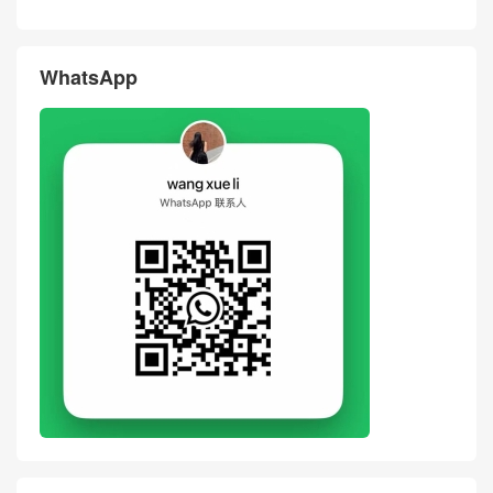
New GOYARD Bag Price Pict
New GOYARD Bag Grey Can
ures Chien Gris Pet Bag Blac
vas Calfskin Chien Gris Pet
k
Carrier United Arab Emirates
评论
搶沙發
評論前必須登入！
WhatsApp