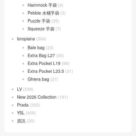
Goyard
(523)
Gucci
(270)
LOEWE
(349)
Cubi 斜挎包
(20)
Flamenco 手袋
(23)
Gate 手袋
(8)
Goya 手袋
(14)
Hammock 手袋
(4)
Pebble 水桶手袋
(3)
Puzzle 手袋
(35)
Squeeze 手袋
(7)
loropiana
(304)
Bale bag
(23)
Extra Bag L27
(45)
Extra Pocket L19
(88)
Extra Pocket L23.5
(31)
Ghiera bag
(27)