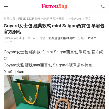


當前位置：
FEND DIOR 迪奥包包官网价格及圖片
Goyard
正文
>
>
Goyard女士包 經典款式 mini Saigon西貢包 單肩包
官方網站
2024年 4月 4日 下午8:46
作者：
迪奥包包价格和图片
分類：
Goyard
371

Goyard女士包 經典款式 mini Saigon西貢包 單肩包 官方網
站
Goyard戈雅 硬版mini西貢包 Saigon小號單肩斜挎包
21×9×14cm