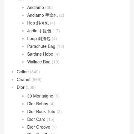
文章類目
BV
(594)
Andiamo
(30)
Andiamo 手拿包
(2)
Hop 斜挎包
(4)
Jodie 手提包
(17)
Loop 斜挎包
(4)
Parachute Bag
(10)
Sardine Hobo
(4)
Wallace Bag
(10)
Celine
(340)