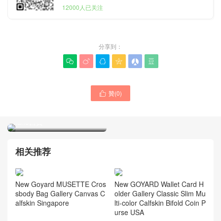
12000人已关注
分享到：






贊(
0
)
Goyard女士包Cambridge

UK Britain官網專櫃 限定版
nano西貢
Goyard新款包包官方網站
Cisalpin 雙肩包小牛皮帆布
材質包