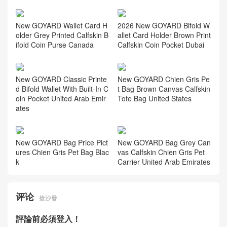
相关推荐
New Goyard MUSETTE Cros
New GOYARD Wallet Card H
sbody Bag Gallery Canvas C
older Gallery Classic Slim Mu
alfskin Singapore
lti-color Calfskin Bifold Coin P
urse USA
New GOYARD Wallet Card H
2026 New GOYARD Bifold W
older Grey Printed Calfskin B
allet Card Holder Brown Print
ifold Coin Purse Canada
Calfskin Coin Pocket Dubai
New GOYARD Classic Printe
New GOYARD Chien Gris Pe
d Bifold Wallet With Built-In C
t Bag Brown Canvas Calfskin
oin Pocket United Arab Emir
Tote Bag United States
ates