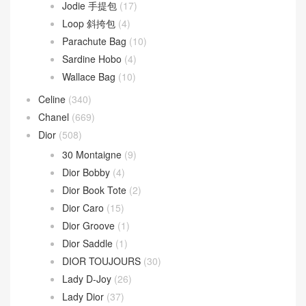
Loop 斜挎包
(4)
Parachute Bag
(10)
Sardine Hobo
(4)
Wallace Bag
(10)
Celine
(340)
Chanel
(669)
Dior
(508)
30 Montaigne
(9)
Dior Bobby
(4)
Dior Book Tote
(2)
Dior Caro
(15)
Dior Groove
(1)
Dior Saddle
(1)
DIOR TOUJOURS
(30)
Lady D-Joy
(26)
Lady Dior
(37)