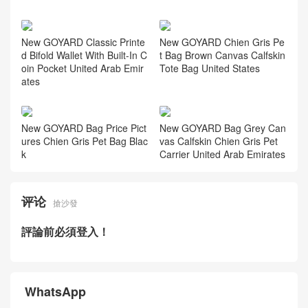
New GOYARD Classic Printe
New GOYARD Chien Gris Pe
d Bifold Wallet With Built-In C
t Bag Brown Canvas Calfskin
oin Pocket United Arab Emir
Tote Bag United States
ates
New GOYARD Bag Price Pict
New GOYARD Bag Grey Can
ures Chien Gris Pet Bag Blac
vas Calfskin Chien Gris Pet
k
Carrier United Arab Emirates
评论
搶沙發
評論前必須登入！
WhatsApp