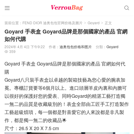


當前位置：
FEND DIOR 迪奥包包官网价格及圖片
Goyard
正文
>
>
Goyard 手表盒 Goyard品牌是那個國家的產品 官網
如何代購
2024年 4月 4日 下午9:22
作者：
迪奥包包价格和图片
分類：
Goyard
359

Goyard 手表盒 Goyard品牌是那個國家的產品 官網如何代
購
Goyard八只裝手表盒以卓越的製箱技藝為您心愛的腕表加
冕。專櫃訂貨要等6個月以上。進口頭層羊皮內裏和內膽可
以很好的保護好您的愛表、同時Goyard的精湛工藝打造獨
一無二的品質是收藏級別的！表盒全部由工匠手工打造製作
工藝超級煩瑣，每一個都是對喜愛它的人來說都是非凡製
作，都是獨一無二的收藏品🌟
尺寸：26.5 X 20 X 7.5 cm