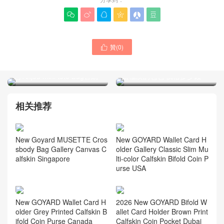






贊(
0
)

Goyard女包 限定款系列 銀
Goyard手表盒 Goyard是什
色 Anjou mini tote Bag官網
麽檔次的包包 價格多少錢
相关推荐
New Goyard MUSETTE Cros
New GOYARD Wallet Card H
sbody Bag Gallery Canvas C
older Gallery Classic Slim Mu
alfskin Singapore
lti-color Calfskin Bifold Coin P
urse USA
New GOYARD Wallet Card H
2026 New GOYARD Bifold W
older Grey Printed Calfskin B
allet Card Holder Brown Print
ifold Coin Purse Canada
Calfskin Coin Pocket Dubai