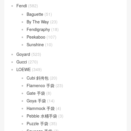
Fendi
(582)
Baguette
(51)
By The Way
(23)
Fendigraphy
(18)
Peekaboo
(107)
Sunshine
(10)
Goyard
(523)
Gucci
(270)
LOEWE
(349)
Cubi 斜挎包
(20)
Flamenco 手袋
(23)
Gate 手袋
(8)
Goya 手袋
(14)
Hammock 手袋
(4)
Pebble 水桶手袋
(3)
Puzzle 手袋
(35)
Squeeze 手袋
(7)