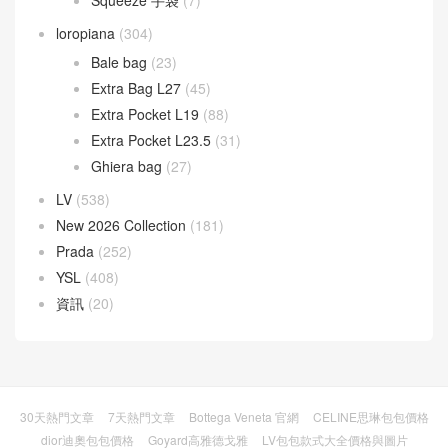
loropiana
(304)
Bale bag
(23)
Extra Bag L27
(45)
Extra Pocket L19
(88)
Extra Pocket L23.5
(31)
Ghiera bag
(27)
LV
(538)
New 2026 Collection
(181)
Prada
(252)
YSL
(408)
資訊
(20)
30天熱門文章
7天熱門文章
Bottega Veneta 官網
CELINE思琳包包價格
dior迪奧包包價格
Goyard高雅德戈雅
LV包包款式大全價格與圖片
PRADA普拉達包包官網
热门标签
芬迪fendi包包價格
香奈兒包包價格