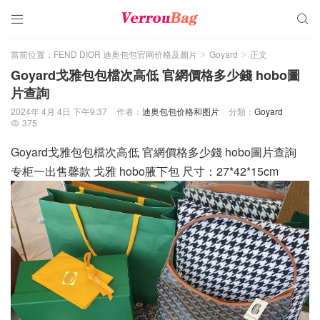


當前位置：
FEND DIOR 迪奥包包官网价格及圖片
Goyard
正文
>
>
Goyard戈雅包包檔次高低 官網價格多少錢 hobo圖
片查詢
2024年 4月 4日 下午9:37
作者：
迪奥包包价格和图片
分類：
Goyard
375

Goyard戈雅包包檔次高低 官網價格多少錢 hobo圖片查詢
专柜一出售馨款 戈雅 hobo腋下包 尺寸：27*42*15cm