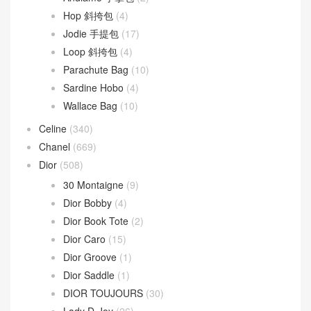
Hop 斜挎包
(4)
Jodie 手提包
(17)
Loop 斜挎包
(4)
Parachute Bag
(10)
Sardine Hobo
(4)
Wallace Bag
(10)
Celine
(340)
Chanel
(669)
Dior
(508)
30 Montaigne
(9)
Dior Bobby
(4)
Dior Book Tote
(2)
Dior Caro
(15)
Dior Groove
(1)
Dior Saddle
(1)
DIOR TOUJOURS
(30)