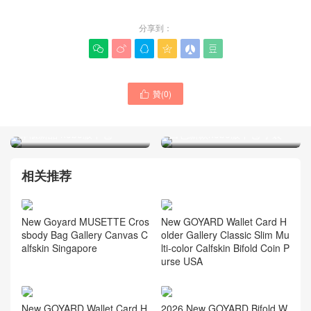
分享到：






贊(
0
)

Japan Goyard戈雅包包官網
Goyard戈雅女士包官網正品
專櫃新品 hobo腋下包
白色新款hobo腋下包 手袋
相关推荐
New Goyard MUSETTE Cros
New GOYARD Wallet Card H
sbody Bag Gallery Canvas C
older Gallery Classic Slim Mu
alfskin Singapore
lti-color Calfskin Bifold Coin P
urse USA
New GOYARD Wallet Card H
2026 New GOYARD Bifold W