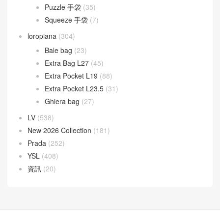
Puzzle 手袋
(35)
Squeeze 手袋
(7)
loropiana
(304)
Bale bag
(23)
Extra Bag L27
(45)
Extra Pocket L19
(88)
Extra Pocket L23.5
(31)
Ghiera bag
(27)
LV
(538)
New 2026 Collection
(181)
Prada
(252)
YSL
(408)
資訊
(20)