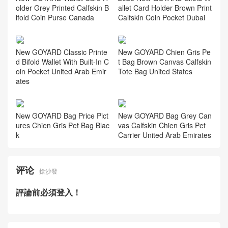
older Grey Printed Calfskin B
allet Card Holder Brown Print
ifold Coin Purse Canada
Calfskin Coin Pocket Dubai
New GOYARD Classic Printe
New GOYARD Chien Gris Pe
d Bifold Wallet With Built-In C
t Bag Brown Canvas Calfskin
oin Pocket United Arab Emir
Tote Bag United States
ates
New GOYARD Bag Price Pict
New GOYARD Bag Grey Can
ures Chien Gris Pet Bag Blac
vas Calfskin Chien Gris Pet
k
Carrier United Arab Emirates
评论
搶沙發
評論前必須登入！