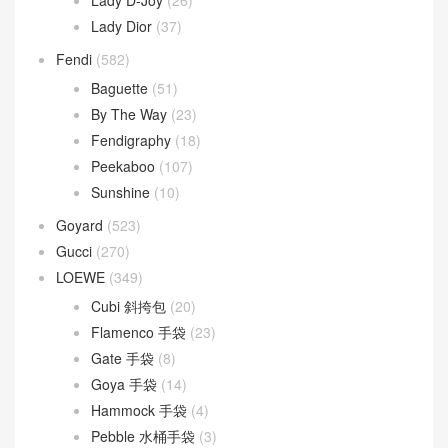
Lady D-Joy
(26)
Lady Dior
(37)
Fendi
(582)
Baguette
(51)
By The Way
(23)
Fendigraphy
(18)
Peekaboo
(107)
Sunshine
(10)
Goyard
(523)
Gucci
(270)
LOEWE
(349)
Cubi 斜挎包
(20)
Flamenco 手袋
(23)
Gate 手袋
(8)
Goya 手袋
(14)
Hammock 手袋
(4)
Pebble 水桶手袋
(3)