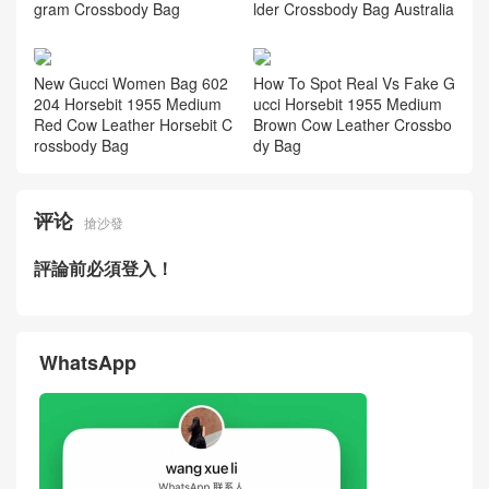
2026 New Gucci Bags Horse
Gucci Bag Price & Photos W
bit Baguette Brown Cow Leat
hite Cow Leather Horsebit B
her Chain Shoulder Bag Spai
aguette Shoulder Bag Seattl
n
e USA
What Grade Are Gucci Bags
Gucci Horsebit 1955 Medium
Horsebit Baguette GG Mono
GG Monogram Canvas Shou
gram Crossbody Bag
lder Crossbody Bag Australia
New Gucci Women Bag 602
How To Spot Real Vs Fake G
204 Horsebit 1955 Medium
ucci Horsebit 1955 Medium
Red Cow Leather Horsebit C
Brown Cow Leather Crossbo
rossbody Bag
dy Bag
评论
搶沙發
評論前必須登入！