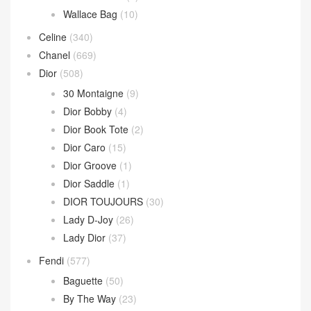
Andiamo
(30)
Andiamo 手拿包
(2)
Hop 斜挎包
(4)
Jodie 手提包
(17)
Loop 斜挎包
(4)
Parachute Bag
(10)
Sardine Hobo
(4)
Wallace Bag
(10)
Celine
(340)
Chanel
(669)
Dior
(508)
30 Montaigne
(9)
Dior Bobby
(4)
Dior Book Tote
(2)
Dior Caro
(15)
Dior Groove
(1)
Dior Saddle
(1)