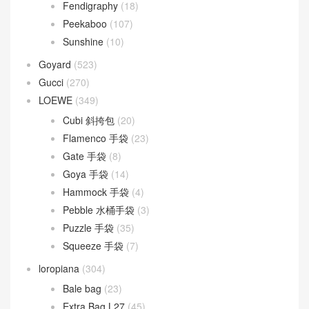
DIOR TOUJOURS
(30)
Lady D-Joy
(26)
Lady Dior
(37)
Fendi
(577)
Baguette
(50)
By The Way
(23)
Fendigraphy
(18)
Peekaboo
(107)
Sunshine
(10)
Goyard
(523)
Gucci
(270)
LOEWE
(349)
Cubi 斜挎包
(20)
Flamenco 手袋
(23)
Gate 手袋
(8)
Goya 手袋
(14)
Hammock 手袋
(4)