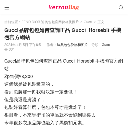


當前位置：
FEND DIOR 迪奥包包官网价格及圖片
Gucci
正文
>
>
GuccI品牌包包如何查詢正品 Gucc1 Horsebit 手機
包官方網站
2024年 4月 5日 下午8:51
作者：
迪奥包包价格和图片
分類：
Gucci
331

GuccI品牌包包如何查詢正品 Gucc1 Horsebit 手機包官方網
站
Zp售價¥8,300
這個我是被包裝種草的，
看到包裝那一刻我就決定一定要做！
但是我還是膚淺了，
包裝好看算什麽，包包本尊才是燃炸了！
很耐看，本來馬銜扣的單品就不會醜到哪裏去！
今年很多衣服品牌也融入了馬銜扣元素。