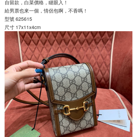
自留款，白菜價格，瞇眼入！
給男票也來一個，情侶包啊，不香嗎！
型號 625615
尺寸 17x11x4cm