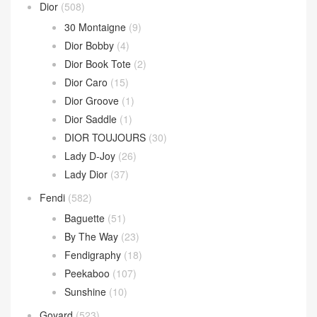
Dior
(508)
30 Montaigne
(9)
Dior Bobby
(4)
Dior Book Tote
(2)
Dior Caro
(15)
Dior Groove
(1)
Dior Saddle
(1)
DIOR TOUJOURS
(30)
Lady D-Joy
(26)
Lady Dior
(37)
Fendi
(582)
Baguette
(51)
By The Way
(23)
Fendigraphy
(18)
Peekaboo
(107)
Sunshine
(10)
Goyard
(523)