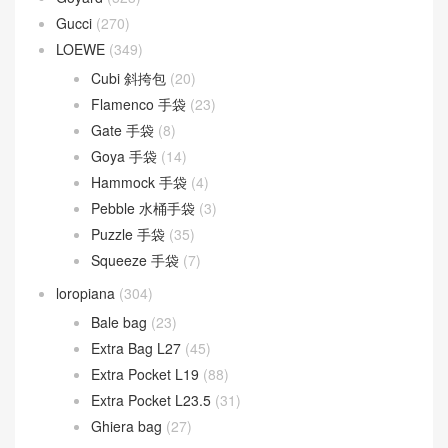
Gucci
(270)
LOEWE
(349)
Cubi 斜挎包
(20)
Flamenco 手袋
(23)
Gate 手袋
(8)
Goya 手袋
(14)
Hammock 手袋
(4)
Pebble 水桶手袋
(3)
Puzzle 手袋
(35)
Squeeze 手袋
(7)
loropiana
(304)
Bale bag
(23)
Extra Bag L27
(45)
Extra Pocket L19
(88)
Extra Pocket L23.5
(31)
Ghiera bag
(27)