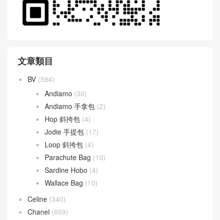
文章類目
BV
(594)
Andiamo
(30)
Andiamo 手拿包
(2)
Hop 斜挎包
(4)
Jodie 手提包
(17)
Loop 斜挎包
(4)
Parachute Bag
(10)
Sardine Hobo
(4)
Wallace Bag
(10)
Celine
(340)
Chanel
(669)