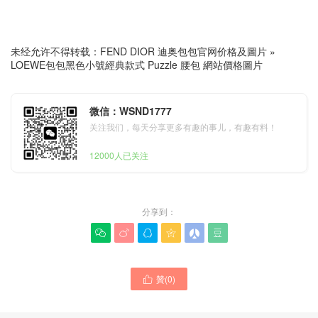
未经允许不得转载：
FEND DIOR 迪奥包包官网价格及圖片
»
LOEWE包包黑色小號經典款式 Puzzle 腰包 網站價格圖片
微信：WSND1777
关注我们，每天分享更多有趣的事儿，有趣有料！
12000人已关注
分享到：






贊(
0
)

LOEWE包包品牌是輕奢還是
LOEWE包包進口小牛皮正品
奢侈產品 LOEWE新款包官