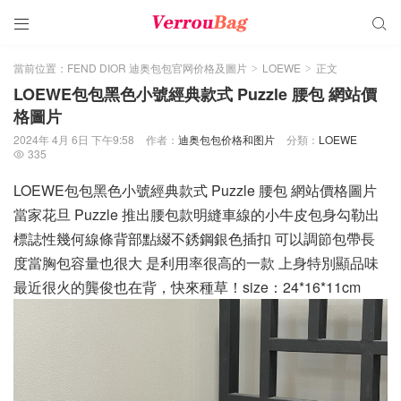


當前位置：
FEND DIOR 迪奥包包官网价格及圖片
LOEWE
正文
>
>
LOEWE包包黑色小號經典款式 Puzzle 腰包 網站價
格圖片
2024年 4月 6日 下午9:58
作者：
迪奥包包价格和图片
分類：
LOEWE
335

LOEWE包包黑色小號經典款式 Puzzle 腰包 網站價格圖片
當家花旦 Puzzle 推出腰包款明縫車線的小牛皮包身勾勒出
標誌性幾何線條背部點綴不銹鋼銀色插扣 可以調節包帶長
度當胸包容量也很大 是利用率很高的一款 上身特別顯品味
最近很火的龔俊也在背，快來種草！size：24*16*11cm