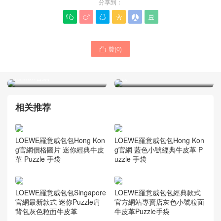
分享到：






贊(
0
)

LOEWE包包 中號 黑色 23ss
LOEWE 新款 中號小牛皮材
新款 puzzle 字母肩帶
質折疊包 puzzle fold tote包
Taiwan官網
包
相关推荐
LOEWE羅意威包包Hong Kon
LOEWE羅意威包包Hong Kon
g官網價格圖片 迷你經典牛皮
g官網 藍色小號經典牛皮革 P
革 Puzzle 手袋
uzzle 手袋
LOEWE羅意威包包Singapore
LOEWE羅意威包包經典款式
官網最新款式 迷你Puzzle肩
官方網站專賣店灰色小號粒面
背包灰色粒面牛皮革
牛皮革Puzzle手袋