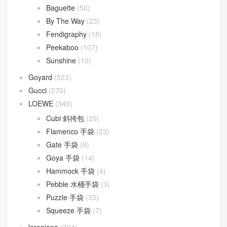
Baguette
(50)
By The Way
(23)
Fendigraphy
(18)
Peekaboo
(107)
Sunshine
(10)
Goyard
(523)
Gucci
(270)
LOEWE
(349)
Cubi 斜挎包
(20)
Flamenco 手袋
(23)
Gate 手袋
(8)
Goya 手袋
(14)
Hammock 手袋
(4)
Pebble 水桶手袋
(3)
Puzzle 手袋
(35)
Squeeze 手袋
(7)
loropiana
(304)