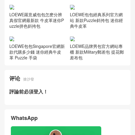
LOEWE羅意威包包怎麽分辨
LOEWE包包經典系列官方網
真假官網最新款 牛皮革迷你P
站 新款Puzzle斜挎包 迷你經
uzzle拼色斜挎包
典牛皮革
LOEWE包包Singapore官網新
LOEWE品牌男包官方網站專
款代購多少錢 迷你經典牛皮
櫃 新款Military郵差包 提花郵
革 Puzzle 手袋
差布包
评论
搶沙發
評論前必須登入！
WhatsApp