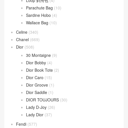
Loop 斜挎包
(4)
Parachute Bag
(10)
Sardine Hobo
(4)
Wallace Bag
(10)
Celine
(340)
Chanel
(669)
Dior
(508)
30 Montaigne
(9)
Dior Bobby
(4)
Dior Book Tote
(2)
Dior Caro
(15)
Dior Groove
(1)
Dior Saddle
(1)
DIOR TOUJOURS
(30)
Lady D-Joy
(26)
Lady Dior
(37)
Fendi
(577)