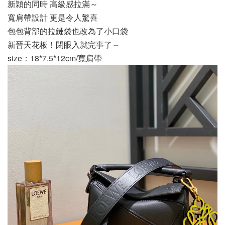
新穎的同時 高級感拉滿～
寬肩帶設計 更是令人驚喜
包包背部的拉鏈袋也改為了小口袋
新晉天花板！閉眼入就完事了～
size：18*7.5*12cm/寬肩帶