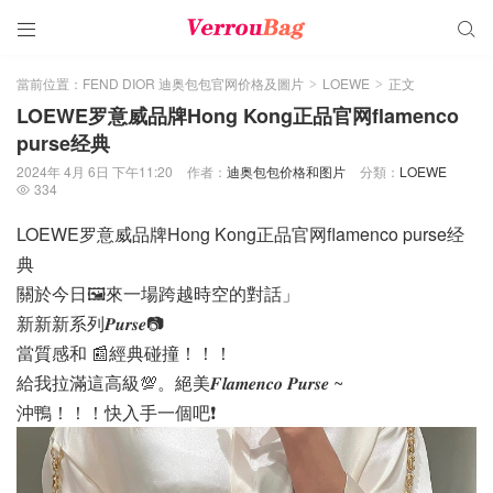


當前位置：
FEND DIOR 迪奥包包官网价格及圖片
LOEWE
正文
>
>
LOEWE罗意威品牌Hong Kong正品官网flamenco
purse经典
2024年 4月 6日 下午11:20
作者：
迪奥包包价格和图片
分類：
LOEWE
334

LOEWE罗意威品牌Hong Kong正品官网flamenco purse经
典
關於今日🖼️來一場跨越時空的對話」
新新新系列𝑷𝒖𝒓𝒔𝒆📷
當質感和 📰經典碰撞！！！
給我拉滿這高級💯。絕美𝑭𝒍𝒂𝒎𝒆𝒏𝒄𝒐 𝑷𝒖𝒓𝒔𝒆 ~
沖鴨！！！快入手一個吧❗️