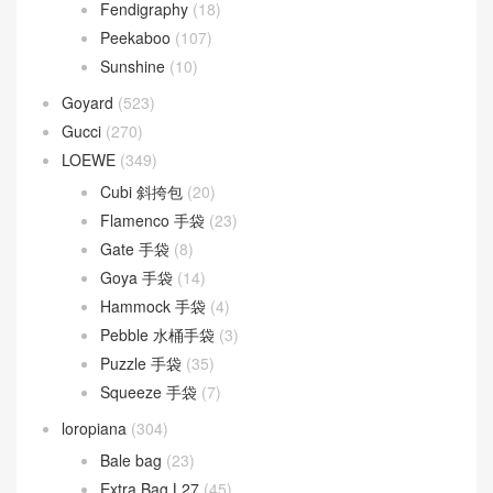
Fendigraphy
(18)
Peekaboo
(107)
Sunshine
(10)
Goyard
(523)
Gucci
(270)
LOEWE
(349)
Cubi 斜挎包
(20)
Flamenco 手袋
(23)
Gate 手袋
(8)
Goya 手袋
(14)
Hammock 手袋
(4)
Pebble 水桶手袋
(3)
Puzzle 手袋
(35)
Squeeze 手袋
(7)
loropiana
(304)
Bale bag
(23)
Extra Bag L27
(45)