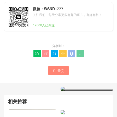
微信：WSND1777
关注我们，每天分享更多有趣的事儿，有趣有料！
12000人已关注
分享到：






贊(
0
)

BOTTEGA VENETA包包新
品Mini Jodie價格圖片官網大
全