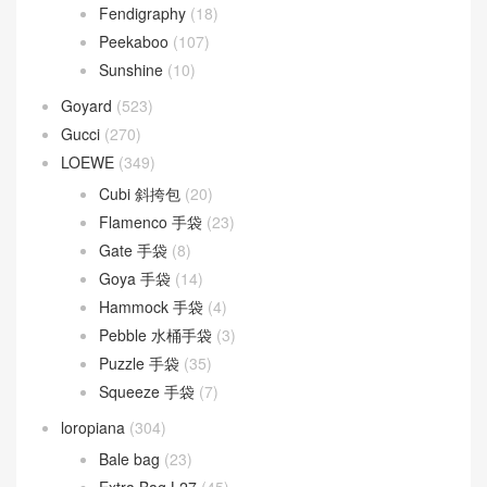
30 Montaigne
(9)
Dior Bobby
(4)
Dior Book Tote
(2)
Dior Caro
(15)
Dior Groove
(1)
Dior Saddle
(1)
DIOR TOUJOURS
(30)
Lady D-Joy
(26)
Lady Dior
(37)
Fendi
(579)
Baguette
(51)
By The Way
(23)
Fendigraphy
(18)
Peekaboo
(107)
Sunshine
(10)
Goyard
(523)