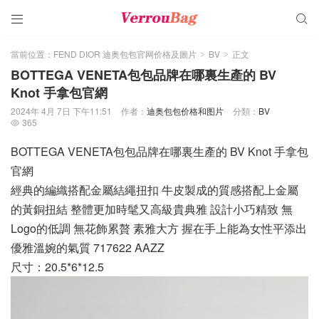


當前位置：
FEND DIOR 迪奥包包官网价格及圖片
BV
正文
>
>
BOTTEGA VENETA包包品牌在哪裏生產的 BV
Knot 手拿包官網
2024年 4月 7日 下午11:51
作者：
迪奥包包价格和图片
分類：
BV
365

BOTTEGA VENETA包包品牌在哪裏生產的 BV Knot 手拿包
官網
經典的編織搭配金屬結繩扭扣 牛皮製成的質感搭配上金屬
的黃銅扭結 整體更加時髦又高級貴典雅 設計小巧精致 無
Logo的低調 無花飾累贅 素雅大方 握在手上能為女性平添出
優雅溫婉的氣質 717622 AAZZ
尺寸：20.5*6*12.5