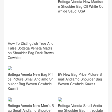
BOTTEGA VENETA包包專
賣店 Knot 平紋編織 晚宴手
拿包
相关推荐
Bottega Veneta New Madiso
n Shoulder Bag Off White Co
whide Saudi USA
How To Distinguish True And
False Bottega Veneta Madis
on Shoulder Bag Dark Brown
Cowhide