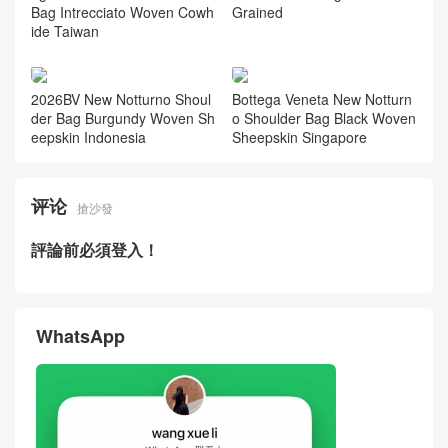
Bottega Veneta New Bag Pri
ce Picture Small Andiamo Sh
oulder Bag Woven Cowhide
Kuwait
BV New Bag Price Picture S
mall Andiamo Shoulder Bag
Woven Cowhide Kuwait
Bottega Veneta New Men's B
Bottega Veneta Small Andia
ag Small Andiamo Shoulder
mo Shoulder Bag Intrecciato
Bag Intrecciato Woven Cowh
Grained
ide Taiwan
2026BV New Notturno Shoul
Bottega Veneta New Notturn