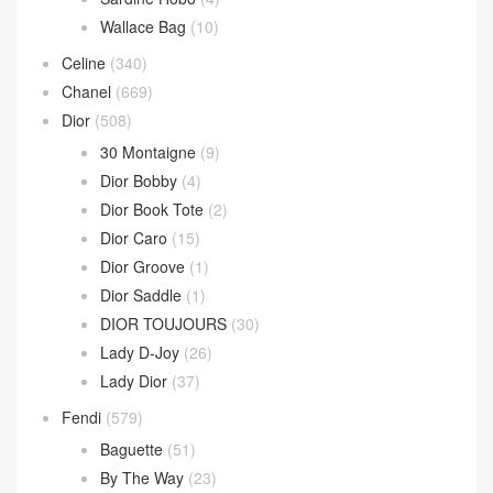
文章類目
BV
(594)
Andiamo
(30)
Andiamo 手拿包
(2)
Hop 斜挎包
(4)
Jodie 手提包
(17)
Loop 斜挎包
(4)
Parachute Bag
(10)
Sardine Hobo
(4)
Wallace Bag
(10)
Celine
(340)
Chanel
(669)
Dior
(508)