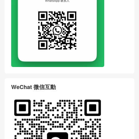
der Bag Burgundy Woven Sh
o Shoulder Bag Black Woven
eepskin Indonesia
Sheepskin Singapore
评论
搶沙發
評論前必須登入！
WhatsApp