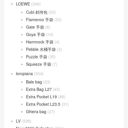
Dior Groove
(1)
Dior Saddle
(1)
DIOR TOUJOURS
(30)
Lady D-Joy
(26)
Lady Dior
(37)
Fendi
(582)
Baguette
(51)
By The Way
(23)
Fendigraphy
(18)
Peekaboo
(107)
Sunshine
(10)
Goyard
(523)
Gucci
(270)
LOEWE
(349)
Cubi 斜挎包
(20)
Flamenco 手袋
(23)
Gate 手袋
(8)