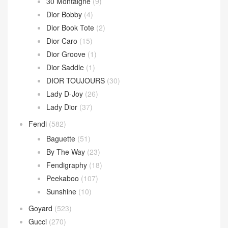
BV
(594)
Andiamo
(30)
Andiamo 手拿包
(2)
Hop 斜挎包
(4)
Jodie 手提包
(17)
Loop 斜挎包
(4)
Parachute Bag
(10)
Sardine Hobo
(4)
Wallace Bag
(10)
Celine
(340)
Chanel
(669)
Dior
(508)
30 Montaigne
(9)
Dior Bobby
(4)
Dior Book Tote
(2)
Dior Caro
(15)