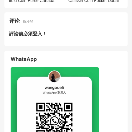
吐司包
Goyard/弋雅女包 香港官方旗
Goyard女包官網價格及圖片
艦店 Chien Gris 限量版棕色
新款Saint Léger 黑色小牛皮
寵物包
帆布雙肩包
New Goyard MUSETTE Cros
New GOYARD Wallet Card H
sbody Bag Gallery Canvas C
older Gallery Classic Slim Mu
alfskin Singapore
lti-color Calfskin Bifold Coin P
urse USA
New GOYARD Wallet Card H
2026 New GOYARD Bifold W
older Grey Printed Calfskin B
allet Card Holder Brown Print
ifold Coin Purse Canada
Calfskin Coin Pocket Dubai
评论
搶沙發