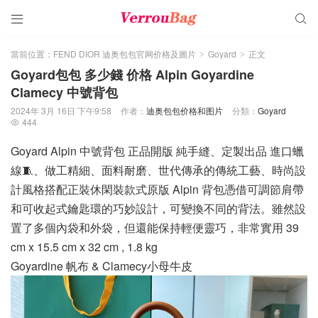


當前位置：
FEND DIOR 迪奥包包官网价格及圖片
Goyard
正文
>
>
Goyard包包 多少錢 价格 Alpin Goyardine
Clamecy 中號背包
2024年 3月 16日 下午9:58
作者：
迪奥包包价格和图片
分類：
Goyard
444

Goyard Alpin 中號背包 正品開版 純手縫、定製出品 進口蠟
線🧵、做工精細、面料耐磨、世代傳承的傳統工藝、時尚設
計風格搭配正裝休閑裝款式原版 Alpin 背包憑借可調節肩帶
和可收起式鑰匙環的巧妙設計，可變換不同的背法。雖然設
置了多個內袋和外袋，但還能保持輕便靈巧，非常實用 39
cm x 15.5 cm x 32 cm , 1.8 kg
Goyardine 帆布 & Clamecy小母牛皮