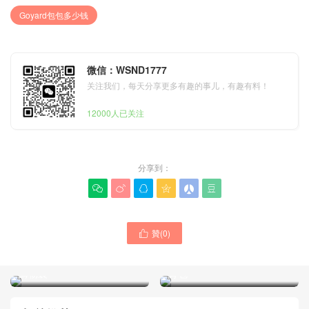
Goyard包包多少钱
微信：WSND1777
关注我们，每天分享更多有趣的事儿，有趣有料！
12000人已关注
分享到：






贊(
0
)

Goyard/戈雅包包 香港官網
價格及圖片 Alpin 黑色中號
背包