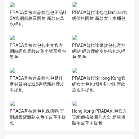
PRADA普拉達包包Bahrain官
PRADA普拉達品牌包包正品U
網價格圖片 新款女士水桶包
SA官網價格及圖片 新款皮革
水桶包
PRADA普拉達包包中文官方
PRADA普拉達爆款包包官方
網站經典鹿紋皮革小號單肩包
網站 經典鹿紋皮斜挎包水桶
黑色
包 黑色
PRADA普拉達品牌包包是什
PRADA普拉達Hong Kong官
麽材質的 2025專櫃新款鹿皮
網女士包包代購多少錢 新款
手提包
鹿皮手提包
PRADA普拉達包包保值嗎 官
Hong Kong PRADA包包官方
網旗艦店新款灰色羊皮革手提
官網價格及圖片大全 新款褶
包
皺羊皮革手提包
评论