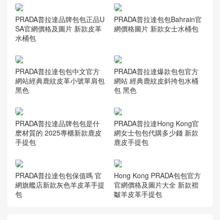
PRADA普拉達品牌包包正品U
PRADA普拉達包包Bahrain官
SA官網價格及圖片 新款皮革
網價格圖片 新款女士水桶包
水桶包
PRADA普拉達包包中文官方
PRADA普拉達爆款包包官方
網站經典鹿紋皮革小號單肩包
網站 經典鹿紋皮斜挎包水桶
黑色
包 黑色
PRADA普拉達品牌包包是什
PRADA普拉達Hong Kong官
麽材質的 2025專櫃新款鹿皮
網女士包包代購多少錢 新款
手提包
鹿皮手提包
PRADA普拉達包包保值嗎 官
Hong Kong PRADA包包官方
網旗艦店新款灰色羊皮革手提
官網價格及圖片大全 新款褶
包
皺羊皮革手提包