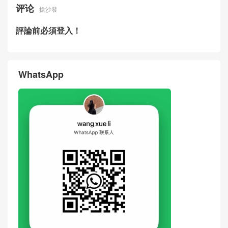
评论
搶沙發
評論前必須登入！
WhatsApp