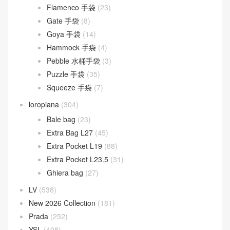
Flamenco 手袋
(23)
Gate 手袋
(8)
Goya 手袋
(14)
Hammock 手袋
(4)
Pebble 水桶手袋
(3)
Puzzle 手袋
(35)
Squeeze 手袋
(7)
loropiana
(304)
Bale bag
(23)
Extra Bag L27
(45)
Extra Pocket L19
(88)
Extra Pocket L23.5
(31)
Ghiera bag
(27)
LV
(538)
New 2026 Collection
(181)
Prada
(252)
YSL
(408)