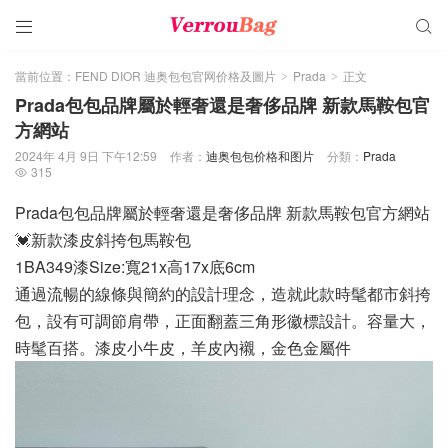


當前位置：
FEND DIOR 迪奥包包官网价格及圖片
Prada
正文
>
>
Prada包包品牌屬於輕奢還是奢侈品牌 新款馬鞍包官
方網站
2024年 4月 9日 下午12:59
作者：
迪奥包包价格和图片
分類：
Prada
315

Prada包包品牌屬於輕奢還是奢侈品牌 新款馬鞍包官方網站
💓新款漆皮斜挎包馬鞍包
1BA349漆Size:寬21x高17x底6cm
通過流暢的線條與簡約的設計理念，造就此款時髦都市斜挎
包，設有可調節肩帶，正面翻蓋三角形徽標設計。容量大，
時髦百搭。漆皮小牛皮，羊皮內襯，金色金屬件