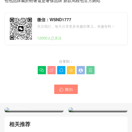
包包品牌屬於輕奢還是奢侈品牌 新款馬鞍包官方網站
微信：WSND1777
关注我们，每天分享更多有趣的事儿，有趣有料！
12000人已关注
分享到：






贊(
0
)
新款漆皮斜挎包馬鞍包

Prada普拉達漆皮迷你手袋
Prada的包官網價格圖片官
官方網站 Prada新款品牌的
網代購大全
包
相关推荐