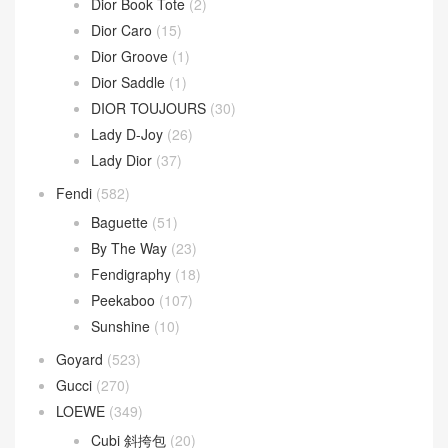
Dior Book Tote
(2)
Dior Caro
(15)
Dior Groove
(1)
Dior Saddle
(1)
DIOR TOUJOURS
(30)
Lady D-Joy
(26)
Lady Dior
(37)
Fendi
(582)
Baguette
(51)
By The Way
(23)
Fendigraphy
(18)
Peekaboo
(107)
Sunshine
(10)
Goyard
(523)
Gucci
(270)
LOEWE
(349)
Cubi 斜挎包
(20)