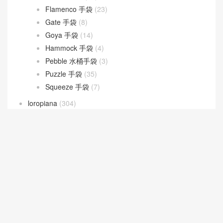
Flamenco 手袋
(23)
Gate 手袋
(8)
Goya 手袋
(14)
Hammock 手袋
(4)
Pebble 水桶手袋
(3)
Puzzle 手袋
(35)
Squeeze 手袋
(7)
loropiana
(304)
Bale bag
(23)
Extra Bag L27
(45)
Extra Pocket L19
(88)
Extra Pocket L23.5
(31)
Ghiera bag
(27)
LV
(538)
New 2026 Collection
(181)
Prada
(252)