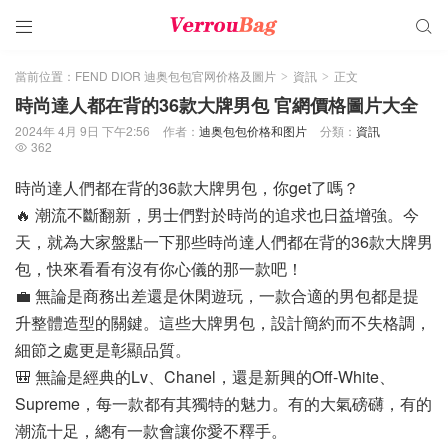


當前位置：
FEND DIOR 迪奥包包官网价格及圖片
資訊
正文
>
>
時尚達人都在背的36款大牌男包 官網價格圖片大全
2024年 4月 9日 下午2:56
作者：
迪奥包包价格和图片
分類：
資訊
362

時尚達人們都在背的36款大牌男包，你get了嗎？
🔥 潮流不斷翻新，男士們對於時尚的追求也日益增強。今
天，就為大家盤點一下那些時尚達人們都在背的36款大牌男
包，快來看看有沒有你心儀的那一款吧！
💼 無論是商務出差還是休閑遊玩，一款合適的男包都是提
升整體造型的關鍵。這些大牌男包，設計簡約而不失格調，
細節之處更是彰顯品質。
🎒 無論是經典的Lv、Chanel，還是新興的Off-White、
Supreme，每一款都有其獨特的魅力。有的大氣磅礴，有的
潮流十足，總有一款會讓你愛不釋手。