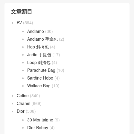
文章類目
BV
(594)
Andiamo
(30)
Andiamo 手拿包
(2)
Hop 斜挎包
(4)
Jodie 手提包
(17)
Loop 斜挎包
(4)
Parachute Bag
(10)
Sardine Hobo
(4)
Wallace Bag
(10)
Celine
(340)
Chanel
(669)
Dior
(508)
30 Montaigne
(9)
Dior Bobby
(4)