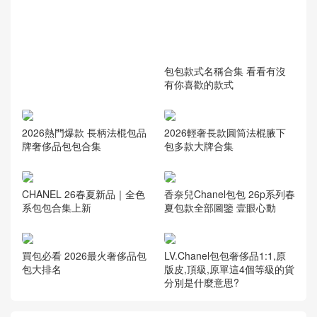
包包款式名稱合集 看看有沒
有你喜歡的款式
2026輕奢長款圓筒法棍腋下
2026熱門爆款 長柄法棍包品
包多款大牌合集
牌奢侈品包包合集
CHANEL 26春夏新品｜全色
香奈兒Chanel包包 26p系列春
系包包合集上新
夏包款全部圖鑒 壹眼心動
買包必看 2026最火奢侈品包
LV.Chanel包包奢侈品1:1,原
包大排名
版皮,頂級,原單這4個等級的貨
分別是什麼意思?