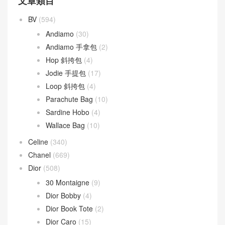
文章類目
BV
(594)
Andiamo
(30)
Andiamo 手拿包
(2)
Hop 斜挎包
(4)
Jodie 手提包
(17)
Loop 斜挎包
(4)
Parachute Bag
(10)
Sardine Hobo
(4)
Wallace Bag
(10)
Celine
(340)
Chanel
(669)
Dior
(508)
30 Montaigne
(9)
Dior Bobby
(4)
Dior Book Tote
(2)
Dior Caro
(15)