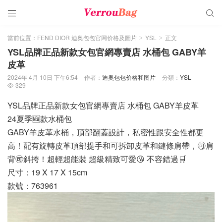


當前位置：
FEND DIOR 迪奥包包官网价格及圖片
YSL
正文
>
>
YSL品牌正品新款女包官網專賣店 水桶包 GABY羊
皮革
2024年 4月 10日 下午6:54
作者：
迪奥包包价格和图片
分類：
YSL
329

YSL品牌正品新款女包官網專賣店 水桶包 GABY羊皮革
24夏季🆕款水桶包
GABY羊皮革水桶，頂部翻蓋設計，私密性跟安全性都更
高！配有旋轉皮革頂部提手和可拆卸皮革和鏈條肩帶，🉑️肩
背🉑️斜挎！超輕超能裝 超級精致可愛😘 不容錯過🛒
尺寸：19 X 17 X 15cm
款號：763961