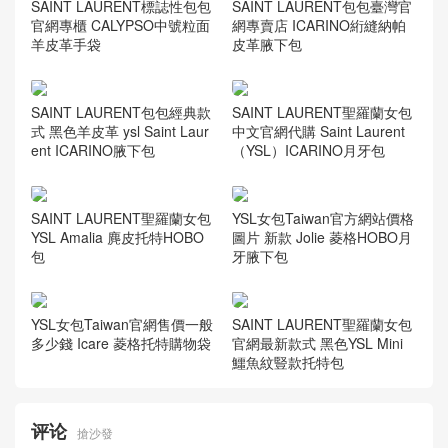
SAINT LAURENT標誌性包包
SAINT LAURENT包包臺灣官
官網專櫃 CALYPSO中號粒面
網專賣店 ICARINO絎縫納帕
羊皮革手袋
皮革腋下包
SAINT LAURENT聖羅蘭女包
SAINT LAURENT包包經典款
中文官網代購 Saint Laurent
式 黑色羊皮革 ysl Saint Laur
（YSL）ICARINO月牙包
ent ICARINO腋下包
SAINT LAURENT聖羅蘭女包
YSL女包Taiwan官方網站價格
YSL Amalia 麂皮托特HOBO
圖片 新款 Jolie 菱格HOBO月
包
牙腋下包
YSL女包Taiwan官網售價一般
SAINT LAURENT聖羅蘭女包
多少錢 Icare 菱格托特購物袋
官網最新款式 黑色YSL Mini
鱷魚紋豎款托特包
评论
搶沙發