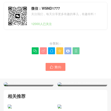
微信：WSND1777
关注我们，每天分享更多有趣的事儿，有趣有料！
12000人已关注
分享到：






贊(
0
)

YSL包包官網正品編號多少
Singapore 聖羅蘭官網 價格
YSL包包LE 5 À 7小號柔軟
圖片大全
粒面皮革手袋 官網正品價格
相关推荐