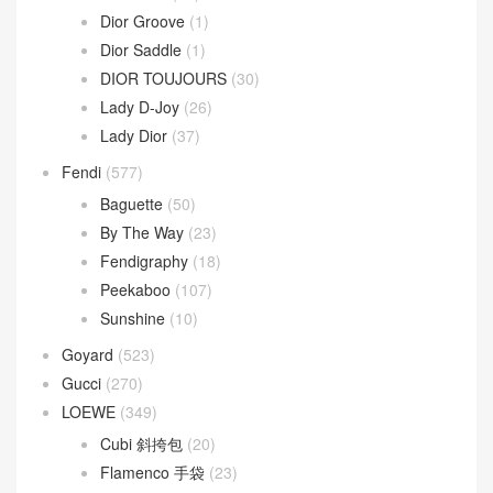
Dior Groove
(1)
Dior Saddle
(1)
DIOR TOUJOURS
(30)
Lady D-Joy
(26)
Lady Dior
(37)
Fendi
(577)
Baguette
(50)
By The Way
(23)
Fendigraphy
(18)
Peekaboo
(107)
Sunshine
(10)
Goyard
(523)
Gucci
(270)
LOEWE
(349)
Cubi 斜挎包
(20)
Flamenco 手袋
(23)