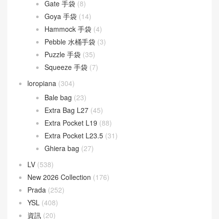
Gate 手袋
(8)
Goya 手袋
(14)
Hammock 手袋
(4)
Pebble 水桶手袋
(3)
Puzzle 手袋
(35)
Squeeze 手袋
(7)
loropiana
(304)
Bale bag
(23)
Extra Bag L27
(45)
Extra Pocket L19
(88)
Extra Pocket L23.5
(31)
Ghiera bag
(27)
LV
(538)
New 2026 Collection
(176)
Prada
(252)
YSL
(408)
資訊
(20)