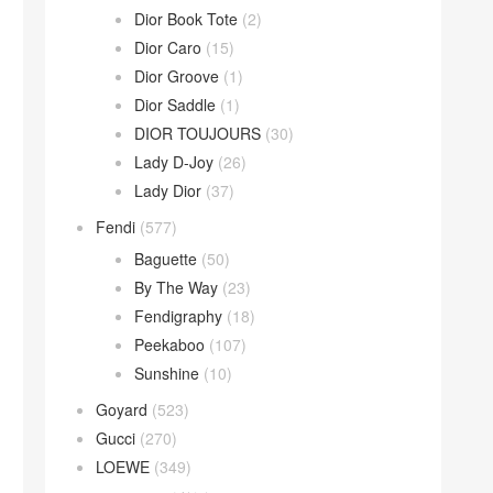
Dior Book Tote
(2)
Dior Caro
(15)
Dior Groove
(1)
Dior Saddle
(1)
DIOR TOUJOURS
(30)
Lady D-Joy
(26)
Lady Dior
(37)
Fendi
(577)
Baguette
(50)
By The Way
(23)
Fendigraphy
(18)
Peekaboo
(107)
Sunshine
(10)
Goyard
(523)
Gucci
(270)
LOEWE
(349)