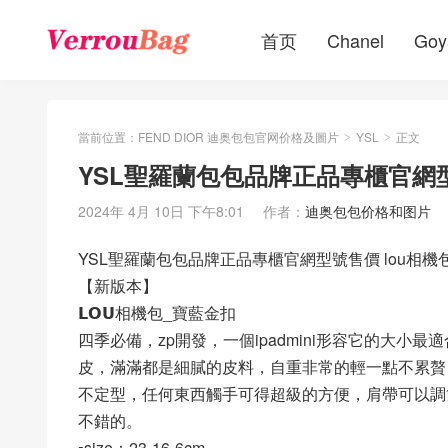
首页
Chanel
Goy
當前位置：
FEND DIOR 迪奥包包官网价格及圖片
YSL
正文
>
>
YSL聖羅蘭包包品牌正品專櫃官網型
2024年 4月 10日 下午8:01
作者：
迪奥包包价格和图片
YSL聖羅蘭包包品牌正品專櫃官網型號售價 lou相機
【新版本】
️𝗟𝗢𝗨相機包_寶藍金扣
四季必備，zp開發，一個ipadmini形容它的大小
皮，滿滿都是細膩的皮料，自重非常的輕一點不累贅
不定型，任何東西觸手可得超級的方便，肩帶可以調
不錯的。
▫️size：23-16-6cm