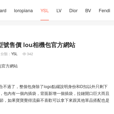
ard
loropiana
YSL
LV
Dior
BV
Fendi
號售價 lou相機包官方網站
分類：
YSL
342

包官方網站
最適合不過了，整個包身除了logo點綴說明身份和D扣以外只剩下
，包內有一個內插袋，背面新增一個插袋，拉鏈開口巨大而且
節，如果寶寶覺得流蘇不喜歡可以拿下來跟其他單品搭配也是