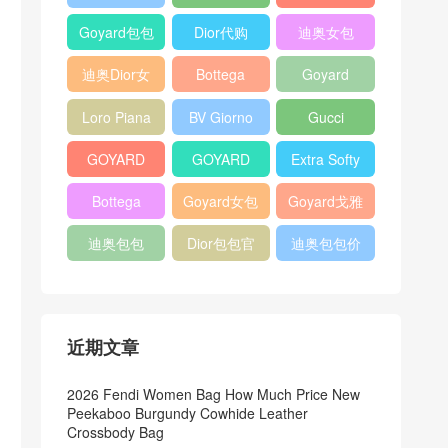
Bag
Pocket L19
Handbag
Veneta
官方旗艦店
Goyard包包
Dior代购
迪奥女包
Andiamo
价格
shoulder
迪奥Dior女
Bottega
Goyard
bag
包
veneta官网
Notebook
Loro Piana
BV Giorno
Gucci
Cover
Bucket Bag
clutch bag
horsebit
GOYARD
GOYARD
Extra Softy
bag
Pet Tote
Bifold Wallet
Bag L33
Bottega
Goyard女包
Goyard戈雅
Bag
Veneta
迪奥包包
Dior包包官
迪奥包包价
Woven Tote
网
格
Bag
近期文章
2026 Fendi Women Bag How Much Price New
Peekaboo Burgundy Cowhide Leather
Crossbody Bag