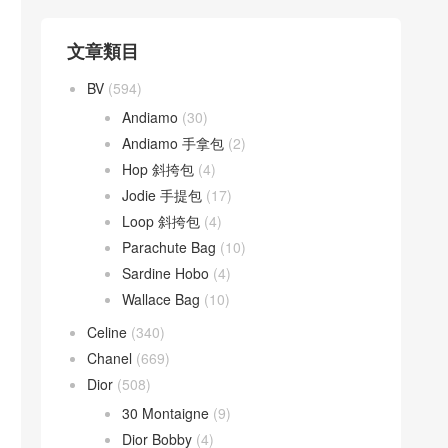
文章類目
BV
(594)
Andiamo
(30)
Andiamo 手拿包
(2)
Hop 斜挎包
(4)
Jodie 手提包
(17)
Loop 斜挎包
(4)
Parachute Bag
(10)
Sardine Hobo
(4)
Wallace Bag
(10)
Celine
(340)
Chanel
(669)
Dior
(508)
30 Montaigne
(9)
Dior Bobby
(4)