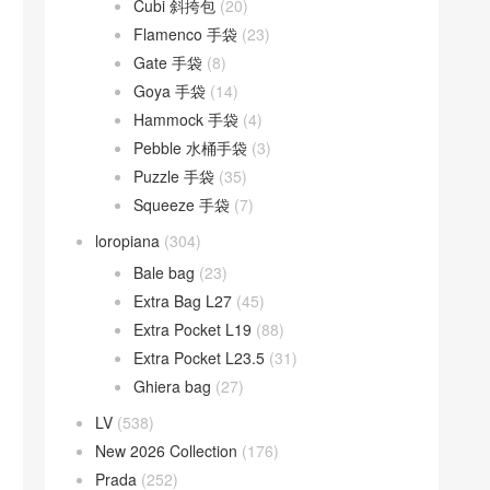
Cubi 斜挎包
(20)
Flamenco 手袋
(23)
Gate 手袋
(8)
Goya 手袋
(14)
Hammock 手袋
(4)
Pebble 水桶手袋
(3)
Puzzle 手袋
(35)
Squeeze 手袋
(7)
loropiana
(304)
Bale bag
(23)
Extra Bag L27
(45)
Extra Pocket L19
(88)
Extra Pocket L23.5
(31)
Ghiera bag
(27)
LV
(538)
New 2026 Collection
(176)
Prada
(252)