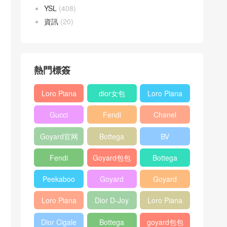
YSL
(408)
資訊
(20)
熱門標簽
Loro Piana
dior女包
Loro Piana
L19
L19
Gucci
Fendi
Chanel
Shoulder
Crossbody
Horsebit
Baguette
25bag
Bag
Bag
Goyard官网
Bottega
BV
1955 bag
bag
veneta包包
Pinacoteca
Fendi
Goyard包包
Bottega
tote bag
Peekaboo
多少钱
veneta女包
Peekaboo
Goyard
Goyard
bag
ISeeU中號
Crossbody
Shoulder
Loro Piana
Dior D-Joy
Loro Piana
手提包
Bag
Bag
L19 Clutch
mini bag
Extra
Dior Cigale
Bottega
goyard包包