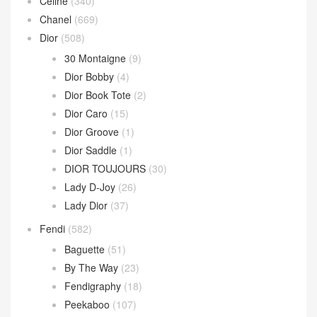
Celine
(340)
Chanel
(669)
Dior
(508)
30 Montaigne
(9)
Dior Bobby
(4)
Dior Book Tote
(2)
Dior Caro
(15)
Dior Groove
(1)
Dior Saddle
(1)
DIOR TOUJOURS
(30)
Lady D-Joy
(26)
Lady Dior
(37)
Fendi
(582)
Baguette
(51)
By The Way
(23)
Fendigraphy
(18)
Peekaboo
(107)