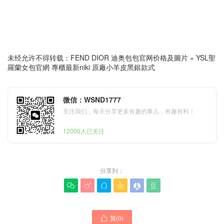
未经允许不得转载：
FEND DIOR 迪奥包包官网价格及圖片
»
YSL聖
羅蘭女包官網 專櫃最新niki 原廠小羊皮黑銀款式
微信：WSND1777
关注我们，每天分享更多有趣的事儿，有趣有料！
12000人已关注
分享到：






贊(
0
)
YSL聖羅蘭女包 Britain 官網
