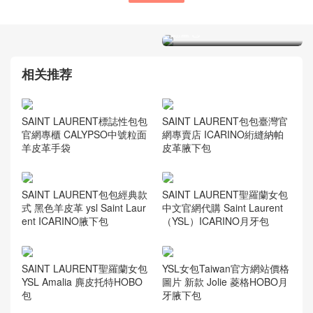
YSL聖羅蘭品牌是輕奢還是
專櫃 kate 最新尺寸 黑白拼
高奢 進口小羊皮中號 jamie
色
翻蓋包
相关推荐
SAINT LAURENT標誌性包包
SAINT LAURENT包包臺灣官
官網專櫃 CALYPSO中號粒面
網專賣店 ICARINO絎縫納帕
羊皮革手袋
皮革腋下包
SAINT LAURENT包包經典款
SAINT LAURENT聖羅蘭女包
式 黑色羊皮革 ysl Saint Laur
中文官網代購 Saint Laurent
ent ICARINO腋下包
（YSL）ICARINO月牙包
SAINT LAURENT聖羅蘭女包
YSL女包Taiwan官方網站價格
YSL Amalia 麂皮托特HOBO
圖片 新款 Jolie 菱格HOBO月
包
牙腋下包