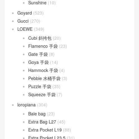
Sunshine
(10)
Goyard
(523)
Gucci
(270)
LOEWE
(349)
Cubi 斜挎包
(20)
Flamenco 手袋
(23)
Gate 手袋
(8)
Goya 手袋
(14)
Hammock 手袋
(4)
Pebble 水桶手袋
(3)
Puzzle 手袋
(35)
Squeeze 手袋
(7)
loropiana
(304)
Bale bag
(23)
Extra Bag L27
(45)
Extra Pocket L19
(88)
Extra Pocket L23.5
(31)