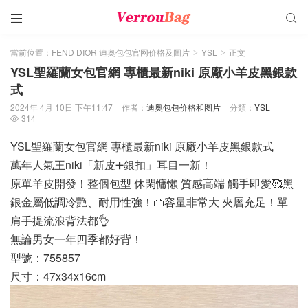


當前位置：
FEND DIOR 迪奥包包官网价格及圖片
YSL
正文
>
>
YSL聖羅蘭女包官網 專櫃最新niki 原廠小羊皮黑銀款
式
2024年 4月 10日 下午11:47
作者：
迪奥包包价格和图片
分類：
YSL
314

YSL聖羅蘭女包官網 專櫃最新niki 原廠小羊皮黑銀款式
萬年人氣王niki「新皮➕銀扣」耳目一新！
原單羊皮開發！整個包型 休閑慵懶 質感高端 觸手即愛🥰黑
銀金屬低調冷艷、耐用性強！👜容量非常大 夾層充足！單
肩手提流浪背法都👌
無論男女一年四季都好背！
型號：755857
尺寸：47x34x16cm