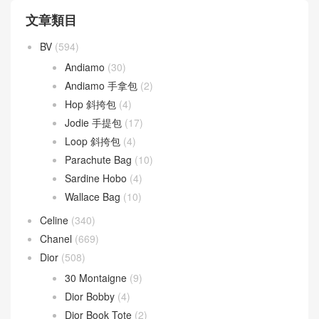
文章類目
BV
(594)
Andiamo
(30)
Andiamo 手拿包
(2)
Hop 斜挎包
(4)
Jodie 手提包
(17)
Loop 斜挎包
(4)
Parachute Bag
(10)
Sardine Hobo
(4)
Wallace Bag
(10)
Celine
(340)
Chanel
(669)
Dior
(508)
30 Montaigne
(9)
Dior Bobby
(4)
Dior Book Tote
(2)