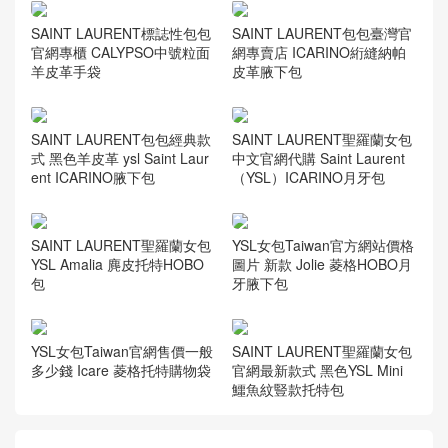
SAINT LAURENT標誌性包包
SAINT LAURENT包包臺灣官
官網專櫃 CALYPSO中號粒面
網專賣店 ICARINO絎縫納帕
羊皮革手袋
皮革腋下包
SAINT LAURENT包包經典款
SAINT LAURENT聖羅蘭女包
式 黑色羊皮革 ysl Saint Laur
中文官網代購 Saint Laurent
ent ICARINO腋下包
（YSL）ICARINO月牙包
SAINT LAURENT聖羅蘭女包
YSL女包Taiwan官方網站價格
YSL Amalia 麂皮托特HOBO
圖片 新款 Jolie 菱格HOBO月
包
牙腋下包
YSL女包Taiwan官網售價一般
SAINT LAURENT聖羅蘭女包
多少錢 Icare 菱格托特購物袋
官網最新款式 黑色YSL Mini
鱷魚紋豎款托特包