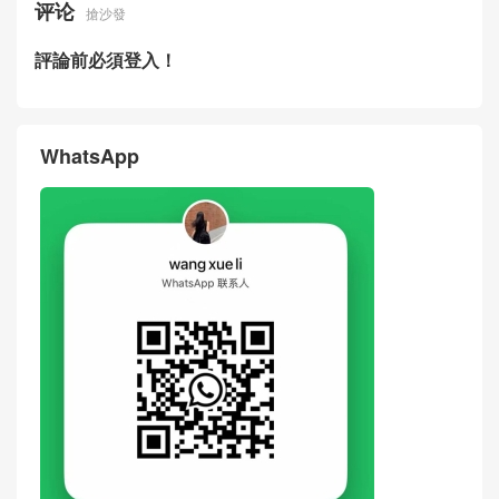
评论
搶沙發
評論前必須登入！
WhatsApp