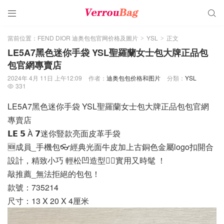


當前位置：
FEND DIOR 迪奥包包官网价格及圖片
YSL
正文
>
>
LE5A7黑色迷你手袋 YSL聖羅蘭女士包大牌正品包
包官網專賣店
2024年 4月 11日 上午12:09
作者：
迪奥包包价格和图片
分類：
YSL
331

LE5A7黑色迷你手袋 YSL聖羅蘭女士包大牌正品包包官網
專賣店
𝗟𝗘 𝟱 À 𝟳迷你豎款亮面皮革手袋
🆕成員_手機包👓經典光面牛皮加上古銅色金屬logo扣開合
設計，精致小巧 輕松凹造型✌🏻️實用又時髦 ！
敲推薦_無法拒絕的包包！
款號：735214
尺寸：13 X 20 X 4厘米