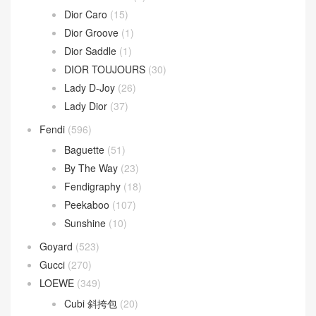
Dior Caro
(15)
Dior Groove
(1)
Dior Saddle
(1)
DIOR TOUJOURS
(30)
Lady D-Joy
(26)
Lady Dior
(37)
Fendi
(596)
Baguette
(51)
By The Way
(23)
Fendigraphy
(18)
Peekaboo
(107)
Sunshine
(10)
Goyard
(523)
Gucci
(270)
LOEWE
(349)
Cubi 斜挎包
(20)