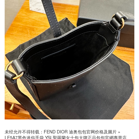
未经允许不得转载：
FEND DIOR 迪奥包包官网价格及圖片
»
LE5A7黑色迷你手袋 YSL聖羅蘭女士包大牌正品包包官網專賣店