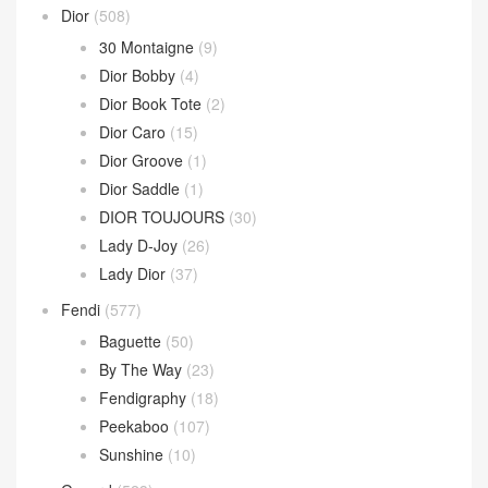
Jodie 手提包
(17)
Loop 斜挎包
(4)
Parachute Bag
(10)
Sardine Hobo
(4)
Wallace Bag
(10)
Celine
(340)
Chanel
(669)
Dior
(508)
30 Montaigne
(9)
Dior Bobby
(4)
Dior Book Tote
(2)
Dior Caro
(15)
Dior Groove
(1)
Dior Saddle
(1)
DIOR TOUJOURS
(30)
Lady D-Joy
(26)