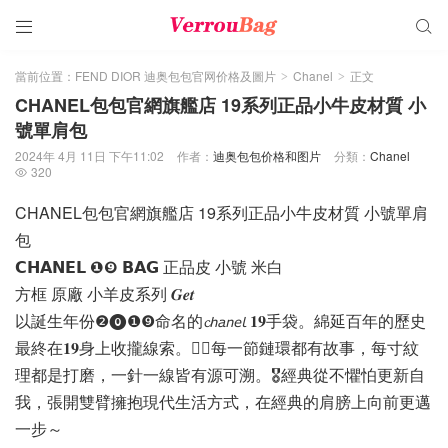


當前位置：
FEND DIOR 迪奥包包官网价格及圖片
Chanel
正文
>
>
CHANEL包包官網旗艦店 19系列正品小牛皮材質 小
號單肩包
2024年 4月 11日 下午11:02
作者：
迪奥包包价格和图片
分類：
Chanel
320

CHANEL包包官網旗艦店 19系列正品小牛皮材質 小號單肩
包
𝗖𝗛𝗔𝗡𝗘𝗟 ❶❾ 𝗕𝗔𝗚 正品皮 小號 米白
方框 原廠 小羊皮系列 𝑮𝒆𝒕
以誕生年份❷⓿❶❾命名的𝓬𝘩𝘢𝘯𝘦𝘭 𝟏𝟗手袋。綿延百年的歷史
最終在𝟏𝟗身上收攏線索。✍🏻每一節鏈環都有故事，每寸紋
理都是打磨，一針一線皆有源可溯。🎖經典從不懼怕更新自
我，張開雙臂擁抱現代生活方式，在經典的肩膀上向前更邁
一步～