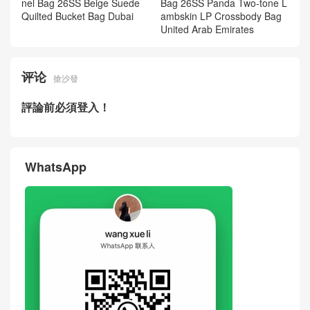
F Flap Bag USA
n Cerf Tote Bag
New Chanel Bag 26S Black
New Chanel Bag 26P Black
Gold Buckle Calfskin MAXI Fl
Calfskin Quilted Bucket Bag
ap Bag Hong Kong
Singapore
Price & Pictures Of New Cha
Real Photos Of New Chanel
nel Bag 26SS Beige Suede
Bag 26SS Panda Two-tone L
Quilted Bucket Bag Dubai
ambskin LP Crossbody Bag
United Arab Emirates
评论
搶沙發
評論前必須登入！
WhatsApp