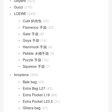
Lady Dior
(37)
Fendi
(577)
Baguette
(50)
By The Way
(23)
Fendigraphy
(18)
Peekaboo
(107)
Sunshine
(10)
Goyard
(523)
Gucci
(270)
LOEWE
(349)
Cubi 斜挎包
(20)
Flamenco 手袋
(23)
Gate 手袋
(8)
Goya 手袋
(14)
Hammock 手袋
(4)
Pebble 水桶手袋
(3)
Puzzle 手袋
(35)