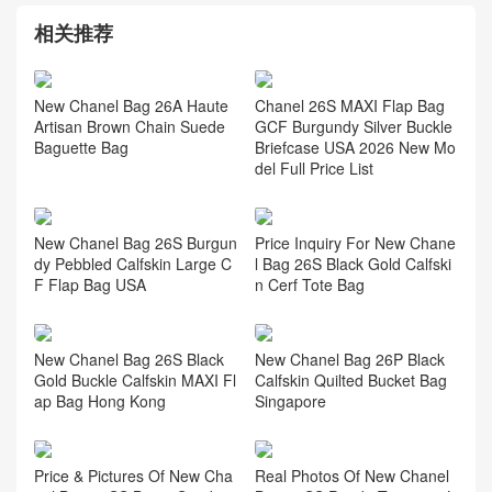
CHANEL包正品原廠小羊皮
CHANEL復古經典款式24c
系列 19 小號單肩包官方網
腋下包 官網正品實拍預售價
站
格
相关推荐
New Chanel Bag 26A Haute
Chanel 26S MAXI Flap Bag
Artisan Brown Chain Suede
GCF Burgundy Silver Buckle
Baguette Bag
Briefcase USA 2026 New Mo
del Full Price List
New Chanel Bag 26S Burgun
Price Inquiry For New Chane
dy Pebbled Calfskin Large C
l Bag 26S Black Gold Calfski