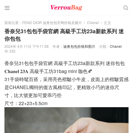


當前位置：
FEND DIOR 迪奥包包官网价格及圖片
Chanel
正文
>
>
香奈兒31包包手袋官網 高級手工坊23a新款系列 迷
你包包
2024年 4月 11日 下午11:58
作者：
迪奥包包价格和图片
分類：
Chanel
332

香奈兒31包包手袋官網 高級手工坊23a新款系列 迷你包包
𝐂𝐡𝐚𝐧𝐞𝐥 𝟐𝟑𝐀 高級手工坊31bag mini 咖色🍂
31手袋時髦百搭，采用亮色褶皺小牛皮，皮面上的褶皺質感
是CHANEL獨特的復古風格印記，更精致小巧的迷你尺
寸，比大號更加可愛乖巧些
尺寸：22×23×5.5cm