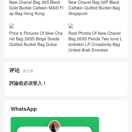
New Chanel Bag 26S Black
New Chanel Bag 26P Black
Gold Buckle Calfskin MAXI Fl
Calfskin Quilted Bucket Bag
ap Bag Hong Kong
Singapore
Price & Pictures Of New Cha
Real Photos Of New Chanel
nel Bag 26SS Beige Suede
Bag 26SS Panda Two-tone L
Quilted Bucket Bag Dubai
ambskin LP Crossbody Bag
United Arab Emirates
评论
搶沙發
評論前必須登入！
WhatsApp