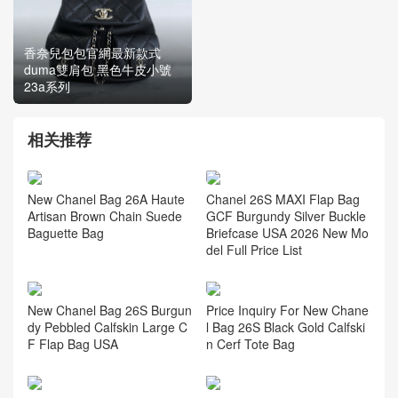
香奈兒包包官網最新款式
CHANEL包包是什麽品牌的
duma雙肩包 黑色牛皮小號
23p新款牛仔hobo腋下包官
23a系列
網
相关推荐
Chanel 26S MAXI Flap Bag
New Chanel Bag 26A Haute
GCF Burgundy Silver Buckle
Artisan Brown Chain Suede
Briefcase USA 2026 New Mo
Baguette Bag
del Full Price List
New Chanel Bag 26S Burgun
Price Inquiry For New Chane
dy Pebbled Calfskin Large C
l Bag 26S Black Gold Calfski
F Flap Bag USA
n Cerf Tote Bag