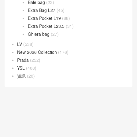
Bale bag
(23)
Extra Bag L27
(45)
Extra Pocket L19
(88)
Extra Pocket L23.5
(31)
Ghiera bag
(27)
LV
(538)
New 2026 Collection
(176)
Prada
(252)
YSL
(408)
資訊
(20)
30天熱門文章
7天熱門文章
Bottega Veneta 官網
CELINE思琳包包價格
dior迪奧包包價格
Goyard高雅德戈雅
LV包包款式大全價格與圖片
PRADA普拉達包包官網
热门标签
芬迪fendi包包價格
香奈兒包包價格
© 2026
FEND DIOR 迪奥包包官网价格及圖片