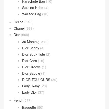
Parachute Bag
(10)
Sardine Hobo
(4)
Wallace Bag
(10)
Celine
(340)
Chanel
(669)
Dior
(508)
30 Montaigne
(9)
Dior Bobby
(4)
Dior Book Tote
(2)
Dior Caro
(15)
Dior Groove
(1)
Dior Saddle
(1)
DIOR TOUJOURS
(30)
Lady D-Joy
(26)
Lady Dior
(37)
Fendi
(577)
Baguette
(50)