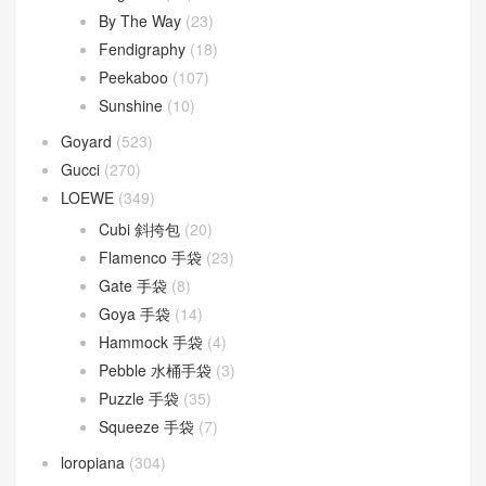
By The Way
(23)
Fendigraphy
(18)
Peekaboo
(107)
Sunshine
(10)
Goyard
(523)
Gucci
(270)
LOEWE
(349)
Cubi 斜挎包
(20)
Flamenco 手袋
(23)
Gate 手袋
(8)
Goya 手袋
(14)
Hammock 手袋
(4)
Pebble 水桶手袋
(3)
Puzzle 手袋
(35)
Squeeze 手袋
(7)
loropiana
(304)