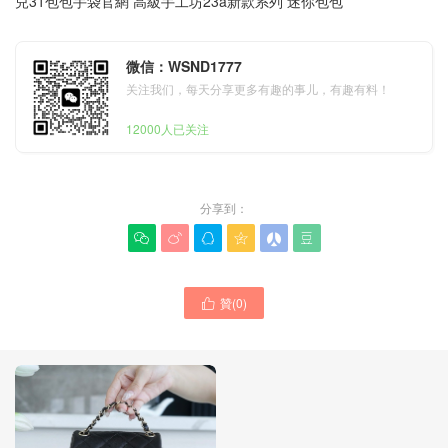
兒31包包手袋官網 高級手工坊23a新款系列 迷你包包
微信：WSND1777
关注我们，每天分享更多有趣的事儿，有趣有料！
12000人已关注
分享到：






贊(
0
)
