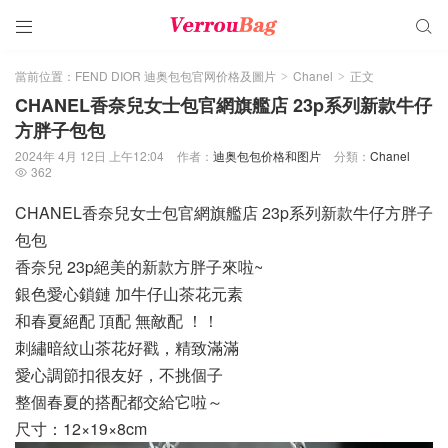


當前位置：
FEND DIOR 迪奥包包官网价格及圖片
Chanel
正文
>
>
CHANEL香奈兒女士包官網旗艦店 23p系列新款牛仔
方胖子包包
2024年 4月 12日 上午12:04
作者：
迪奥包包价格和图片
分類：
Chanel
362

CHANEL香奈兒女士包官網旗艦店 23p系列新款牛仔方胖子
包包
香奈兒 23p絕美的新款方胖子來啦~
銀色愛心鎖鏈 加牛仔山茶花元素
和春夏絕配 頂配 無敵配 ！！
刺繡暗紋山茶花好戳，精致滿滿
愛心調節扣很友好，不挑個子
整個春夏的搭配都交給它啦～
尺寸：12×19×8cm