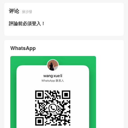
Price & Pictures Of New Cha
Real Photos Of New Chanel
nel Bag 26SS Beige Suede
Bag 26SS Panda Two-tone L
Quilted Bucket Bag Dubai
ambskin LP Crossbody Bag
United Arab Emirates
评论
搶沙發
評論前必須登入！
WhatsApp