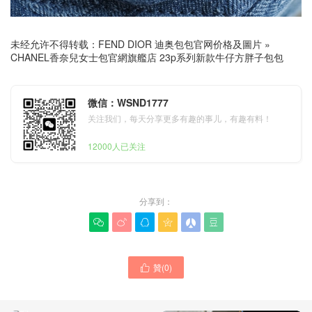
未经允许不得转载：
FEND DIOR 迪奥包包官网价格及圖片
»
CHANEL香奈兒女士包官網旗艦店 23p系列新款牛仔方胖子包包
微信：WSND1777
关注我们，每天分享更多有趣的事儿，有趣有料！
12000人已关注
分享到：






贊(
0
)
CHANEL包包是什麽品牌的

23p新款牛仔hobo腋下包官
網