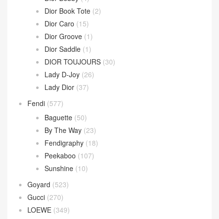
Wallace Bag
(10)
Celine
(340)
Chanel
(669)
Dior
(508)
30 Montaigne
(9)
Dior Bobby
(4)
Dior Book Tote
(2)
Dior Caro
(15)
Dior Groove
(1)
Dior Saddle
(1)
DIOR TOUJOURS
(30)
Lady D-Joy
(26)
Lady Dior
(37)
Fendi
(577)
Baguette
(50)
By The Way
(23)
Fendigraphy
(18)