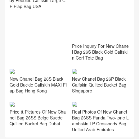
New Chanel Bag 26A Haute
Artisan Brown Chain Suede
Baguette Bag
New Chanel Bag 26S Burgun
dy Pebbled Calfskin Large C
F Flap Bag USA
Price Inquiry For New Chane
l Bag 26S Black Gold Calfski
n Cerf Tote Bag
New Chanel Bag 26S Black
New Chanel Bag 26P Black
Gold Buckle Calfskin MAXI Fl
Calfskin Quilted Bucket Bag
ap Bag Hong Kong
Singapore