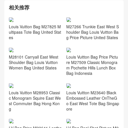
相关推荐
Louis Vuitton Bag M27825 M
M27266 Trunkie East West S
ultipass Tote Bag United Stat
houlder Bag Louis Vuitton Ba
es
g Price Picture United States
M28101 Carryall East West
Louis Vuitton Bag Price Pictu
Shoulder Bag Louis Vuitton
re M27509 Classic Monogra
Women Bag United States
m Pochette Hills Lunch Box
Bag Indonesia
Louis Vuitton M28953 Classi
Louis Vuitton M23640 Black
c Monogram Squire East We
Embossed Leather OnTheG
st Commuter Bag Hong Kon
o East West Tote Bag Singap
g
ore