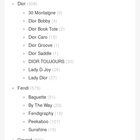
Dior
(508)
30 Montaigne
(9)
Dior Bobby
(4)
Dior Book Tote
(2)
Dior Caro
(15)
Dior Groove
(1)
Dior Saddle
(1)
DIOR TOUJOURS
(30)
Lady D-Joy
(26)
Lady Dior
(37)
Fendi
(579)
Baguette
(51)
By The Way
(23)
Fendigraphy
(18)
Peekaboo
(107)
Sunshine
(10)
Goyard
(523)