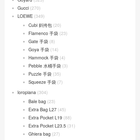
Gucci
(270)
LOEWE
(349)
Cubi 斜挎包
(20)
Flamenco 手袋
(23)
Gate 手袋
(8)
Goya 手袋
(14)
Hammock 手袋
(4)
Pebble 水桶手袋
(3)
Puzzle 手袋
(35)
Squeeze 手袋
(7)
loropiana
(304)
Bale bag
(23)
Extra Bag L27
(45)
Extra Pocket L19
(88)
Extra Pocket L23.5
(31)
Ghiera bag
(27)