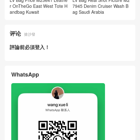
LV Bag Price M23641 Leathe
LV Bag Real Shot Picture M2
r OnTheGo East West Tote H
7945 Denim Cruiser Wash B
andbag Kuwait
ag Saudi Arabia
评论
搶沙發
評論前必須登入！
WhatsApp