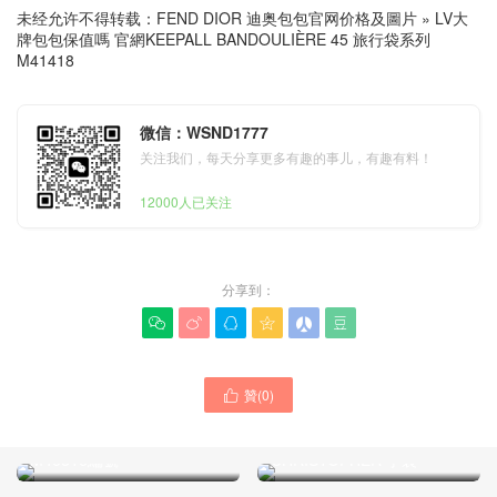
未经允许不得转载：
FEND DIOR 迪奥包包官网价格及圖片
»
LV大
牌包包保值嗎 官網KEEPALL BANDOULIÈRE 45 旅行袋系列
M41418
微信：WSND1777
关注我们，每天分享更多有趣的事儿，有趣有料！
12000人已关注
分享到：






贊(
0
)

LV包包中國官網線上選購售
LV包包中國線上專櫃代購多
價 M82769 NANO
少錢 ATLANTIS BB 手袋
CHRISTOPHER 手袋
M46816編號