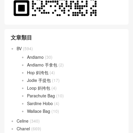
文章類目
BV
(594)
Andiamo
(30)
Andiamo 手拿包
(2)
Hop 斜挎包
(4)
Jodie 手提包
(17)
Loop 斜挎包
(4)
Parachute Bag
(10)
Sardine Hobo
(4)
Wallace Bag
(10)
Celine
(340)
Chanel
(669)