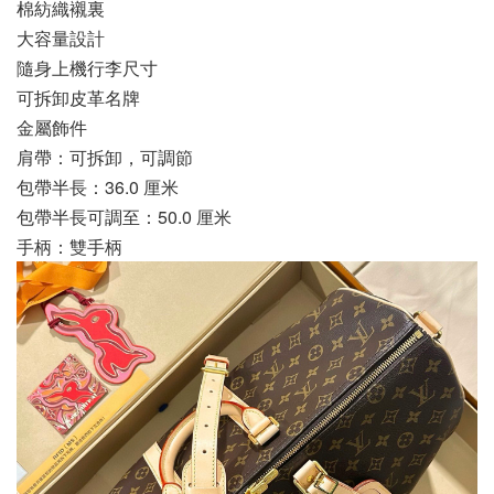
棉紡織襯裏
大容量設計
隨身上機行李尺寸
可拆卸皮革名牌
金屬飾件
肩帶：可拆卸，可調節
包帶半長：36.0 厘米
包帶半長可調至：50.0 厘米
手柄：雙手柄