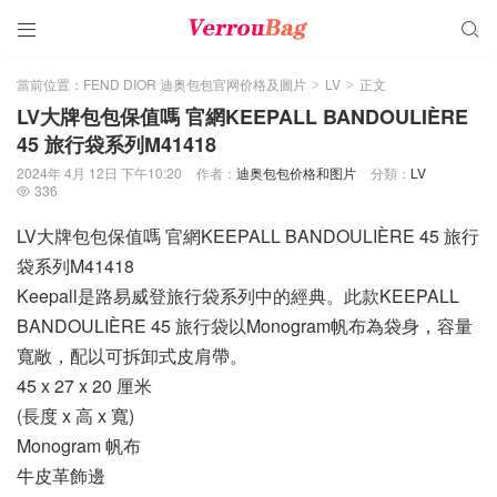


當前位置：
FEND DIOR 迪奥包包官网价格及圖片
LV
正文
>
>
LV大牌包包保值嗎 官網KEEPALL BANDOULIÈRE
45 旅行袋系列M41418
2024年 4月 12日 下午10:20
作者：
迪奥包包价格和图片
分類：
LV
336

LV大牌包包保值嗎 官網KEEPALL BANDOULIÈRE 45 旅行
袋系列M41418
Keepall是路易威登旅行袋系列中的經典。此款KEEPALL
BANDOULIÈRE 45 旅行袋以Monogram帆布為袋身，容量
寬敞，配以可拆卸式皮肩帶。
45 x 27 x 20 厘米
(長度 x 高 x 寬)
Monogram 帆布
牛皮革飾邊