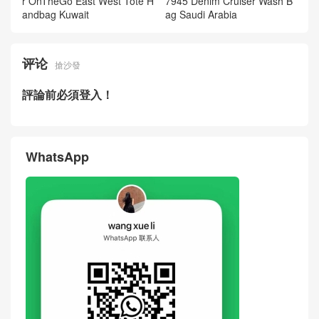
r OnTheGo East West Tote H
7945 Denim Cruiser Wash B
andbag Kuwait
ag Saudi Arabia
评论
搶沙發
評論前必須登入！
WhatsApp