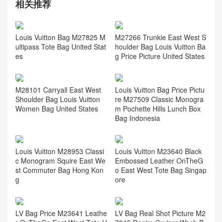
相关推荐
Louis Vuitton Bag M27825 M
M27266 Trunkie East West S
ultipass Tote Bag United Stat
houlder Bag Louis Vuitton Ba
es
g Price Picture United States
M28101 Carryall East West
Louis Vuitton Bag Price Pictu
Shoulder Bag Louis Vuitton
re M27509 Classic Monogra
Women Bag United States
m Pochette Hills Lunch Box
Bag Indonesia
Louis Vuitton M28953 Classi
Louis Vuitton M23640 Black
c Monogram Squire East We
Embossed Leather OnTheG
st Commuter Bag Hong Kon
o East West Tote Bag Singap
g
ore
LV Bag Price M23641 Leathe
LV Bag Real Shot Picture M2