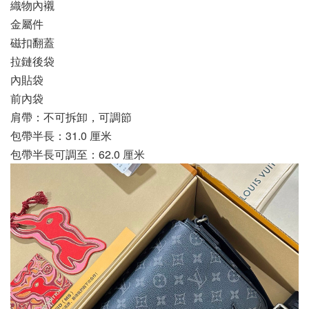
織物內襯
金屬件
磁扣翻蓋
拉鏈後袋
內貼袋
前內袋
肩帶：不可拆卸，可調節
包帶半長：31.0 厘米
包帶半長可調至：62.0 厘米