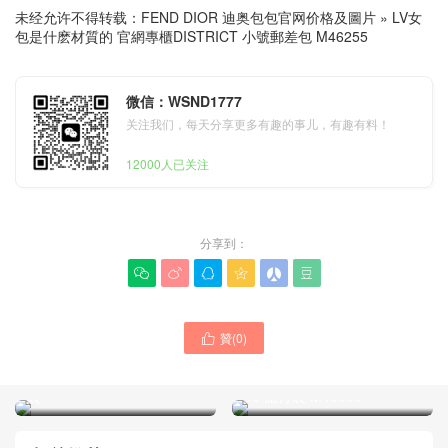
未经允许不得转载：
FEND DIOR 迪奥包包官网价格及圖片
»
LV女
包是什麽材質的 官網專櫃DISTRICT 小號郵差包 M46255
微信：WSND1777
关注我们，每天分享更多有趣的事儿，有趣有料！
12000人已关注
分享到：






LV女包款式大全價格圖片官
贊(
0
)

網 NANO PORTE
LV包包經典款式官網大全
DOCUMENTS VOYAGE 手
KEEPALL BANDOULIÈRE
袋
45 旅行袋 M40569