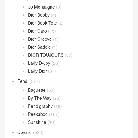
30 Montaigne
(9)
Dior Bobby
(4)
Dior Book Tote
(2)
Dior Caro
(15)
Dior Groove
(1)
Dior Saddle
(1)
DIOR TOUJOURS
(30)
Lady D-Joy
(26)
Lady Dior
(37)
Fendi
(577)
Baguette
(50)
By The Way
(23)
Fendigraphy
(18)
Peekaboo
(107)
Sunshine
(10)
Goyard
(523)