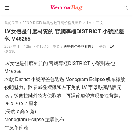


當前位置：
FEND DIOR 迪奥包包官网价格及圖片
LV
正文
>
>
LV女包是什麽材質的 官網專櫃DISTRICT 小號郵差
包 M46255
2024年 4月 12日 下午10:40
作者：
迪奥包包价格和图片
分類：
LV
336

LV女包是什麽材質的 官網專櫃DISTRICT 小號郵差包
M46255
本款 District 小號郵差包透過 Monogram Eclipse 帆布釋放
俊朗魅力。路易威登標識和左下角的 LV 字母彰顯品牌元
素，後側拉鏈外袋方便取放，可調節肩帶實現舒適背攜。
26 x 20 x 7 厘米
(長度 x 高 x 寬)
Monogram Eclipse 塗層帆布
牛皮革飾邊