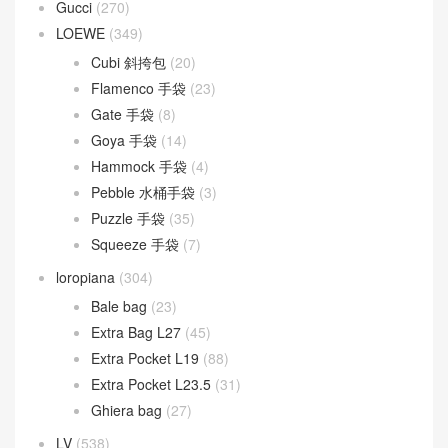
Gucci
(270)
LOEWE
(349)
Cubi 斜挎包
(20)
Flamenco 手袋
(23)
Gate 手袋
(8)
Goya 手袋
(14)
Hammock 手袋
(4)
Pebble 水桶手袋
(3)
Puzzle 手袋
(35)
Squeeze 手袋
(7)
loropiana
(304)
Bale bag
(23)
Extra Bag L27
(45)
Extra Pocket L19
(88)
Extra Pocket L23.5
(31)
Ghiera bag
(27)
LV
(538)