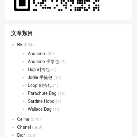
文章類目
BV
(594)
Andiamo
(30)
Andiamo 手拿包
(2)
Hop 斜挎包
(4)
Jodie 手提包
(17)
Loop 斜挎包
(4)
Parachute Bag
(10)
Sardine Hobo
(4)
Wallace Bag
(10)
Celine
(340)
Chanel
(669)
Dior
(508)