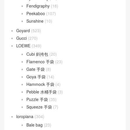
Fendigraphy
(18)
Peekaboo
(107)
Sunshine
(10)
Goyard
(523)
Gucci
(270)
LOEWE
(349)
Cubi 斜挎包
(20)
Flamenco 手袋
(23)
Gate 手袋
(8)
Goya 手袋
(14)
Hammock 手袋
(4)
Pebble 水桶手袋
(3)
Puzzle 手袋
(35)
Squeeze 手袋
(7)
loropiana
(304)
Bale bag
(23)