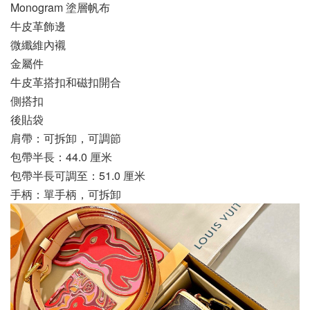
Monogram 塗層帆布
牛皮革飾邊
微纖維內襯
金屬件
牛皮革搭扣和磁扣開合
側搭扣
後貼袋
肩帶：可拆卸，可調節
包帶半長：44.0 厘米
包帶半長可調至：51.0 厘米
手柄：單手柄，可拆卸