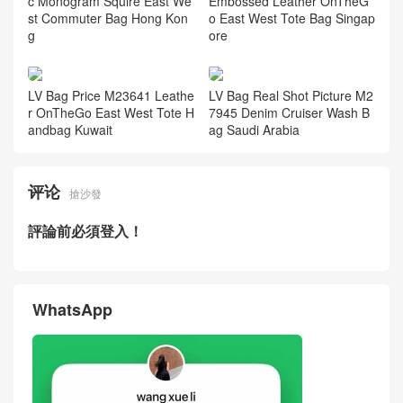
c Monogram Squire East We
Embossed Leather OnTheG
st Commuter Bag Hong Kon
o East West Tote Bag Singap
g
ore
LV Bag Price M23641 Leathe
LV Bag Real Shot Picture M2
r OnTheGo East West Tote H
7945 Denim Cruiser Wash B
andbag Kuwait
ag Saudi Arabia
评论
搶沙發
評論前必須登入！
WhatsApp