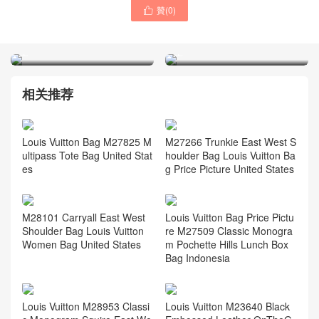
贊(
0
)

LV DISCOVERY 小號雙肩包
LV包包有哪些經典款 LV路易
M22558 LV品牌產品官網大
威登官網專賣店價格圖片大
全
全
相关推荐
Louis Vuitton Bag M27825 M
M27266 Trunkie East West S
ultipass Tote Bag United Stat
houlder Bag Louis Vuitton Ba
es
g Price Picture United States
M28101 Carryall East West
Louis Vuitton Bag Price Pictu
Shoulder Bag Louis Vuitton
re M27509 Classic Monogra
Women Bag United States
m Pochette Hills Lunch Box
Bag Indonesia
Louis Vuitton M28953 Classi
Louis Vuitton M23640 Black