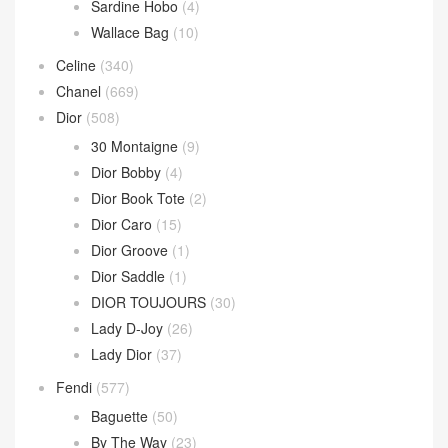
Sardine Hobo
(4)
Wallace Bag
(10)
Celine
(340)
Chanel
(669)
Dior
(508)
30 Montaigne
(9)
Dior Bobby
(4)
Dior Book Tote
(2)
Dior Caro
(15)
Dior Groove
(1)
Dior Saddle
(1)
DIOR TOUJOURS
(30)
Lady D-Joy
(26)
Lady Dior
(37)
Fendi
(577)
Baguette
(50)
By The Way
(23)