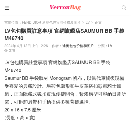


當前位置：
FEND DIOR 迪奥包包官网价格及圖片
LV
正文
>
>
LV包包購買註意事項 官網旗艦店SAUMUR BB 手袋
M46740
2024年 4月 13日 上午12:26
作者：
迪奥包包价格和图片
分類：
LV
379

LV包包購買註意事項 官網旗艦店SAUMUR BB 手袋
M46740
Saumur BB 手袋取材 Monogram 帆布，以當代筆觸復現備
受喜愛的典藏設計。馬鞍包廓形和牛皮革搭扣彰顯騎士風
範，正面隱藏式磁扣實現便捷開合，緊湊構型可容納日常所
需，可拆卸肩帶和手柄提供多種背攜選擇。
20 x 16 x 7.5 厘米
(長度 x 高 x 寬)