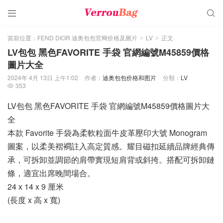


當前位置：
FEND DIOR 迪奥包包官网价格及圖片
LV
正文
>
>
LV包包 黑色FAVORITE 手袋 官網編號M45859價格
圖片大全
2024年 4月 13日 上午1:02
作者：
迪奥包包价格和图片
分類：
LV
353

LV包包 黑色FAVORITE 手袋 官網編號M45859價格圖片大
全
本款 Favorite 手袋為柔軟粒面牛皮革壓印大號 Monogram
圖案，以柔美褶襇註入高定質感。耀目磁扣延續品牌經典傳
承，可拆卸並調節的肩帶實現短肩背或斜挎。搭配可拆卸鏈
條，適宜出席晚間場合。
24 x 14 x 9 厘米
(長度 x 高 x 寬)