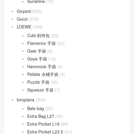
Sunshine
(10)
Goyard
(523)
Gucci
(270)
LOEWE
(349)
Cubi 斜挎包
(20)
Flamenco 手袋
(23)
Gate 手袋
(8)
Goya 手袋
(14)
Hammock 手袋
(4)
Pebble 水桶手袋
(3)
Puzzle 手袋
(35)
Squeeze 手袋
(7)
loropiana
(304)
Bale bag
(23)
Extra Bag L27
(45)
Extra Pocket L19
(88)
Extra Pocket L23.5
(31)