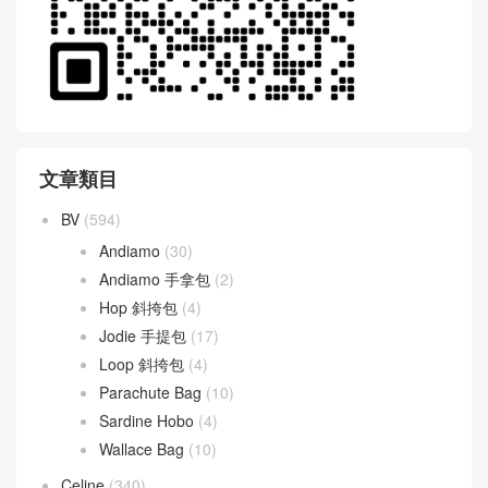
文章類目
BV
(594)
Andiamo
(30)
Andiamo 手拿包
(2)
Hop 斜挎包
(4)
Jodie 手提包
(17)
Loop 斜挎包
(4)
Parachute Bag
(10)
Sardine Hobo
(4)
Wallace Bag
(10)
Celine
(340)