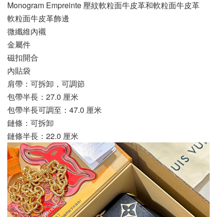
Monogram Empreinte 壓紋軟粒面牛皮革和軟粒面牛皮革
軟粒面牛皮革飾邊
微纖維內襯
金屬件
磁扣開合
內貼袋
肩帶：可拆卸，可調節
包帶半長：27.0 厘米
包帶半長可調至：47.0 厘米
鏈條：可拆卸
鏈條半長：22.0 厘米