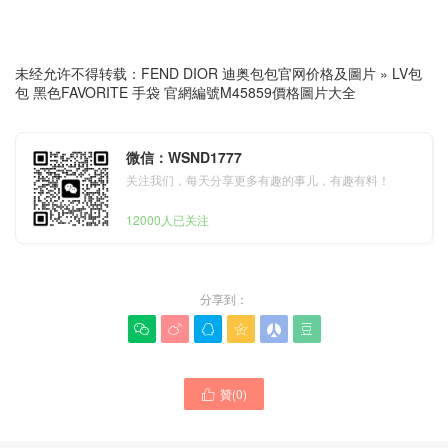
未经允许不得转载：
FEND DIOR 迪奥包包官网价格及圖片
»
LV包
包 黑色FAVORITE 手袋 官網編號M45859價格圖片大全
微信：WSND1777
关注我们，每天分享更多有趣的事儿，有趣有料！
12000人已关注
分享到：






贊(
0
)

Louis Vuitton什麽牌子 LV
LV WALLET ON CHAIN IVY
PETITE BOÎTE CHAPEAU
手袋系列 LV品牌代購官網入