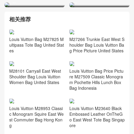
手袋
口
相关推荐
Louis Vuitton Bag M27825 M
M27266 Trunkie East West S
ultipass Tote Bag United Stat
houlder Bag Louis Vuitton Ba
es
g Price Picture United States
M28101 Carryall East West
Louis Vuitton Bag Price Pictu
Shoulder Bag Louis Vuitton
re M27509 Classic Monogra
Women Bag United States
m Pochette Hills Lunch Box
Bag Indonesia
Louis Vuitton M28953 Classi
Louis Vuitton M23640 Black
c Monogram Squire East We
Embossed Leather OnTheG
st Commuter Bag Hong Kon
o East West Tote Bag Singap
g
ore