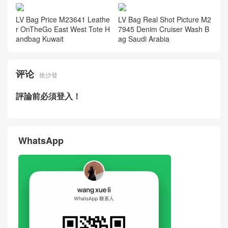
LV Bag Price M23641 Leathe
LV Bag Real Shot Picture M2
r OnTheGo East West Tote H
7945 Denim Cruiser Wash B
andbag Kuwait
ag Saudi Arabia
评论
搶沙發
評論前必須登入！
WhatsApp