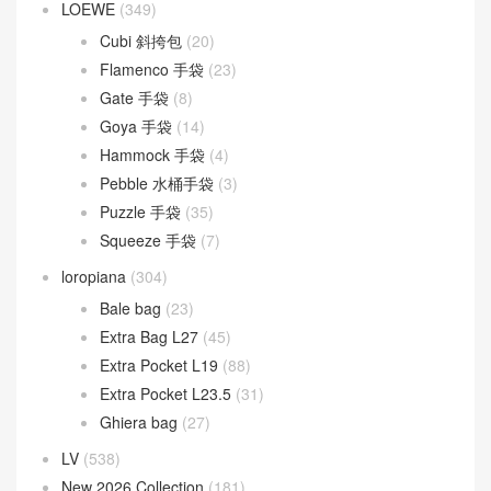
LOEWE
(349)
Cubi 斜挎包
(20)
Flamenco 手袋
(23)
Gate 手袋
(8)
Goya 手袋
(14)
Hammock 手袋
(4)
Pebble 水桶手袋
(3)
Puzzle 手袋
(35)
Squeeze 手袋
(7)
loropiana
(304)
Bale bag
(23)
Extra Bag L27
(45)
Extra Pocket L19
(88)
Extra Pocket L23.5
(31)
Ghiera bag
(27)
LV
(538)
New 2026 Collection
(181)