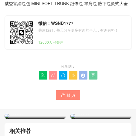
威登官網包包 MINI SOFT TRUNK 鏈條包 單肩包 腋下包款式大全
微信：WSND1777
关注我们，每天分享更多有趣的事儿，有趣有料！
12000人已关注
分享到：






贊(
0
)

LV路易威登包包官網款式大
路易威登LV官網品牌材質尺
全 NÉONOÉ BB 手袋
寸大全 Tilsitt 手袋 款號
M46581
M46548
相关推荐