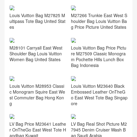
Louis Vuitton Bag M27825 M
M27266 Trunkie East West S
ultipass Tote Bag United Stat
houlder Bag Louis Vuitton Ba
es
g Price Picture United States
M28101 Carryall East West
Louis Vuitton Bag Price Pictu
Shoulder Bag Louis Vuitton
re M27509 Classic Monogra
Women Bag United States
m Pochette Hills Lunch Box
Bag Indonesia
Louis Vuitton M28953 Classi
Louis Vuitton M23640 Black
c Monogram Squire East We
Embossed Leather OnTheG
st Commuter Bag Hong Kon
o East West Tote Bag Singap
g
ore
LV Bag Price M23641 Leathe
LV Bag Real Shot Picture M2
r OnTheGo East West Tote H
7945 Denim Cruiser Wash B
andbag Kuwait
ag Saudi Arabia