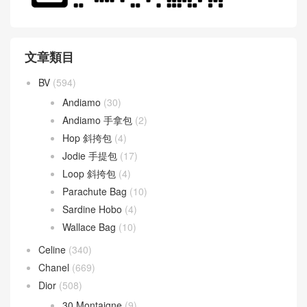
文章類目
BV
(594)
Andiamo
(30)
Andiamo 手拿包
(2)
Hop 斜挎包
(4)
Jodie 手提包
(17)
Loop 斜挎包
(4)
Parachute Bag
(10)
Sardine Hobo
(4)
Wallace Bag
(10)
Celine
(340)
Chanel
(669)
Dior
(508)
30 Montaigne
(9)