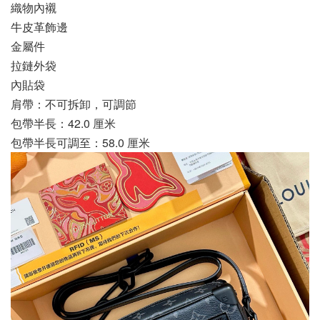
織物內襯
牛皮革飾邊
金屬件
拉鏈外袋
內貼袋
肩帶：不可拆卸，可調節
包帶半長：42.0 厘米
包帶半長可調至：58.0 厘米