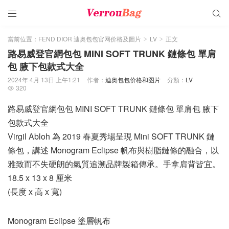


當前位置：
FEND DIOR 迪奥包包官网价格及圖片
LV
正文
>
>
路易威登官網包包 MINI SOFT TRUNK 鏈條包 單肩
包 腋下包款式大全
2024年 4月 13日 上午1:21
作者：
迪奥包包价格和图片
分類：
LV
320

路易威登官網包包 MINI SOFT TRUNK 鏈條包 單肩包 腋下
包款式大全
Virgil Abloh 為 2019 春夏秀場呈現 Mini SOFT TRUNK 鏈
條包，講述 Monogram Eclipse 帆布與樹脂鏈條的融合，以
雅致而不失硬朗的氣質追溯品牌製箱傳承。手拿肩背皆宜。
18.5 x 13 x 8 厘米
(長度 x 高 x 寬)
Monogram Eclipse 塗層帆布