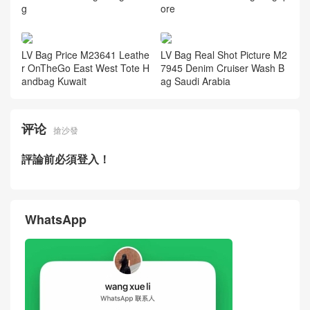
g
ore
LV Bag Price M23641 Leathe
LV Bag Real Shot Picture M2
r OnTheGo East West Tote H
7945 Denim Cruiser Wash B
andbag Kuwait
ag Saudi Arabia
评论
搶沙發
評論前必須登入！
WhatsApp