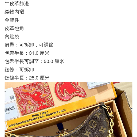
牛皮革飾邊
織物內襯
金屬件
皮革包角
內貼袋
肩帶：可拆卸，可調節
包帶半長：31.0 厘米
包帶半長可調至：50.0 厘米
鏈條：可拆卸
鏈條半長：25.0 厘米