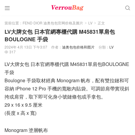


當前位置：
FEND DIOR 迪奥包包官网价格及圖片
LV
正文
>
>
LV大牌女包 日本官網專櫃代購 M45831單肩包
BOULOGNE 手袋
2024年 4月 13日 下午3:07
作者：
迪奥包包价格和图片
分類：
LV
317

LV大牌女包 日本官網專櫃代購 M45831單肩包BOULOGNE
手袋
Boulogne 手袋取材經典 Monogram 帆布，配有雙拉鏈和可
容納 iPhone 12 Pro 手機的寬敞內貼袋。可調節肩帶實現斜
挎或肩背，取下即可化身小號鏈條包或手拿包。
29 x 16 x 9.5 厘米
(長度 x 高 x 寬)
Monogram 塗層帆布