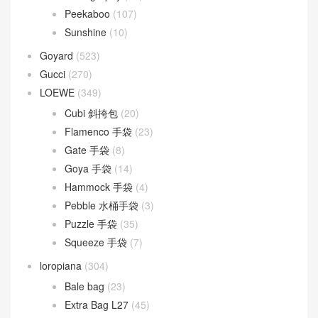
Peekaboo
(107)
Sunshine
(10)
Goyard
(523)
Gucci
(270)
LOEWE
(349)
Cubi 斜挎包
(20)
Flamenco 手袋
(23)
Gate 手袋
(8)
Goya 手袋
(14)
Hammock 手袋
(4)
Pebble 水桶手袋
(3)
Puzzle 手袋
(35)
Squeeze 手袋
(7)
loropiana
(304)
Bale bag
(23)
Extra Bag L27
(45)