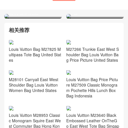
路易威登LV品牌屬於什麽檔
LV經典款式有那些 LV新加坡
次 LV包的官網 BOULOGNE
官網POCHE TOILETTE系列
系列手袋M45832
手袋
相关推荐
Louis Vuitton Bag M27825 M
M27266 Trunkie East West S
ultipass Tote Bag United Stat
houlder Bag Louis Vuitton Ba
es
g Price Picture United States
M28101 Carryall East West
Louis Vuitton Bag Price Pictu
Shoulder Bag Louis Vuitton
re M27509 Classic Monogra
Women Bag United States
m Pochette Hills Lunch Box
Bag Indonesia
Louis Vuitton M28953 Classi
Louis Vuitton M23640 Black
c Monogram Squire East We
Embossed Leather OnTheG
st Commuter Bag Hong Kon
o East West Tote Bag Singap