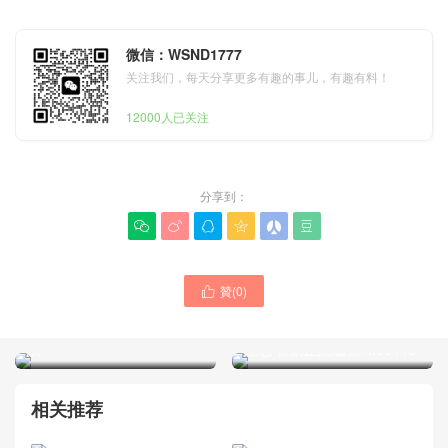
微信：WSND1777
关注我们，每天分享更多有趣的事儿，有趣有料！
12000人已关注
分享到：






贊(
0
)

LOOP HOBO 手袋 M46311
LV經典腋下包款式LV的包官
LV路易威登品牌包包Trio 郵
網
差包 官網正品編號 M69443
相关推荐