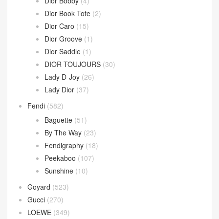
Dior Bobby
(4)
Dior Book Tote
(2)
Dior Caro
(15)
Dior Groove
(1)
Dior Saddle
(1)
DIOR TOUJOURS
(30)
Lady D-Joy
(26)
Lady Dior
(37)
Fendi
(582)
Baguette
(51)
By The Way
(23)
Fendigraphy
(18)
Peekaboo
(107)
Sunshine
(10)
Goyard
(523)
Gucci
(270)
LOEWE
(349)