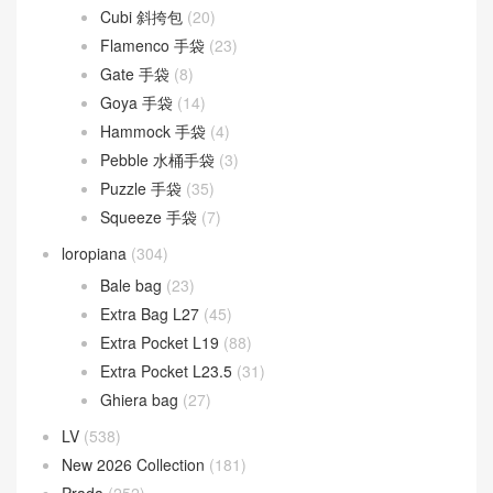
Cubi 斜挎包
(20)
Flamenco 手袋
(23)
Gate 手袋
(8)
Goya 手袋
(14)
Hammock 手袋
(4)
Pebble 水桶手袋
(3)
Puzzle 手袋
(35)
Squeeze 手袋
(7)
loropiana
(304)
Bale bag
(23)
Extra Bag L27
(45)
Extra Pocket L19
(88)
Extra Pocket L23.5
(31)
Ghiera bag
(27)
LV
(538)
New 2026 Collection
(181)
Prada
(252)