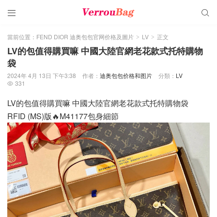


當前位置：
FEND DIOR 迪奥包包官网价格及圖片
LV
正文
>
>
LV的包值得購買嘛 中國大陸官網老花款式托特購物
袋
2024年 4月 13日 下午3:38
作者：
迪奥包包价格和图片
分類：
LV
331

LV的包值得購買嘛 中國大陸官網老花款式托特購物袋
RFID (MS)版🔥M41177包身細節