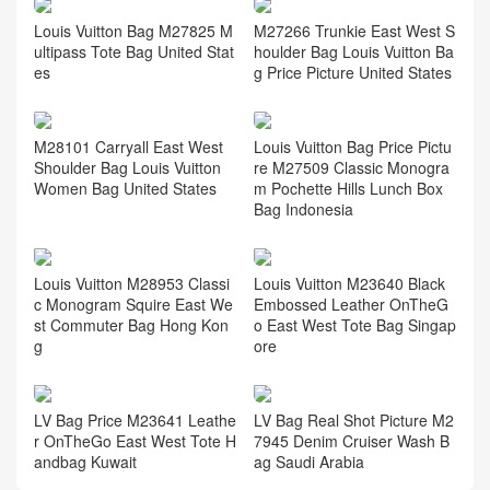
M27266 Trunkie East West S
Louis Vuitton Bag M27825 M
houlder Bag Louis Vuitton Ba
ultipass Tote Bag United Stat
g Price Picture United States
es
M28101 Carryall East West
Louis Vuitton Bag Price Pictu
Shoulder Bag Louis Vuitton
re M27509 Classic Monogra
Women Bag United States
m Pochette Hills Lunch Box
Bag Indonesia
Louis Vuitton M28953 Classi
Louis Vuitton M23640 Black
c Monogram Squire East We
Embossed Leather OnTheG
st Commuter Bag Hong Kon
o East West Tote Bag Singap
g
ore
LV Bag Price M23641 Leathe
LV Bag Real Shot Picture M2
r OnTheGo East West Tote H
7945 Denim Cruiser Wash B
andbag Kuwait
ag Saudi Arabia