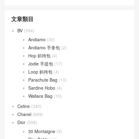
文章類目
BV
(594)
Andiamo
(30)
Andiamo 手拿包
(2)
Hop 斜挎包
(4)
Jodie 手提包
(17)
Loop 斜挎包
(4)
Parachute Bag
(10)
Sardine Hobo
(4)
Wallace Bag
(10)
Celine
(340)
Chanel
(669)
Dior
(508)
30 Montaigne
(9)