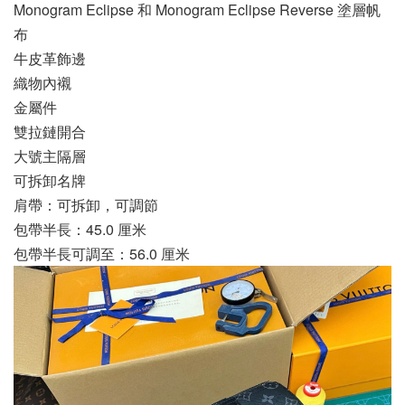
Monogram Eclipse 和 Monogram Eclipse Reverse 塗層帆
布
牛皮革飾邊
織物內襯
金屬件
雙拉鏈開合
大號主隔層
可拆卸名牌
肩帶：可拆卸，可調節
包帶半長：45.0 厘米
包帶半長可調至：56.0 厘米