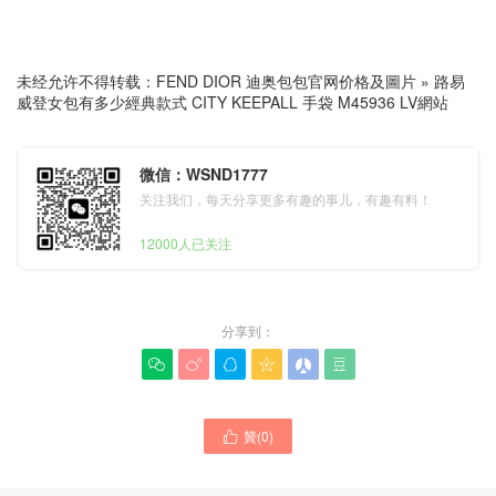
未经允许不得转载：
FEND DIOR 迪奥包包官网价格及圖片
»
路易
威登女包有多少經典款式 CITY KEEPALL 手袋 M45936 LV網站
微信：WSND1777
关注我们，每天分享更多有趣的事儿，有趣有料！
12000人已关注
分享到：






路易威登女士包價格圖片官
贊(
0
)
路易威登女包必須款經典款

方網站款式SPEEDY
式香港官網 PALM
BANDOULIÈRE 20 手袋
SPRINGS 迷你雙肩包