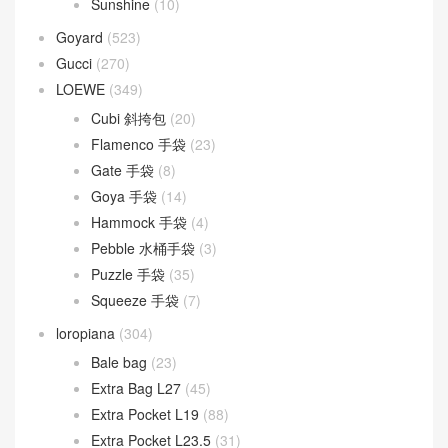
Sunshine
(10)
Goyard
(523)
Gucci
(270)
LOEWE
(349)
Cubi 斜挎包
(20)
Flamenco 手袋
(23)
Gate 手袋
(8)
Goya 手袋
(14)
Hammock 手袋
(4)
Pebble 水桶手袋
(3)
Puzzle 手袋
(35)
Squeeze 手袋
(7)
loropiana
(304)
Bale bag
(23)
Extra Bag L27
(45)
Extra Pocket L19
(88)
Extra Pocket L23.5
(31)