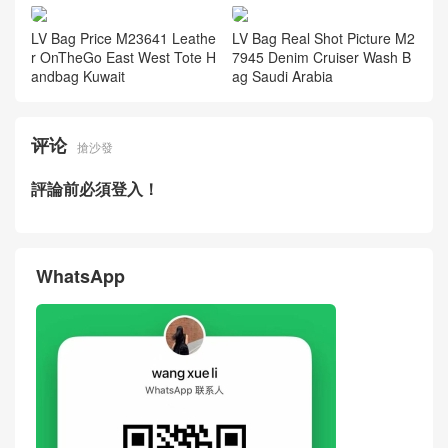
LV Bag Price M23641 Leathe
LV Bag Real Shot Picture M2
r OnTheGo East West Tote H
7945 Denim Cruiser Wash B
andbag Kuwait
ag Saudi Arabia
评论
搶沙發
評論前必須登入！
WhatsApp