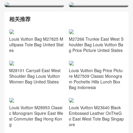
M46234
M44873
相关推荐
Louis Vuitton Bag M27825 M
M27266 Trunkie East West S
ultipass Tote Bag United Stat
houlder Bag Louis Vuitton Ba
es
g Price Picture United States
M28101 Carryall East West
Louis Vuitton Bag Price Pictu
Shoulder Bag Louis Vuitton
re M27509 Classic Monogra
Women Bag United States
m Pochette Hills Lunch Box
Bag Indonesia
Louis Vuitton M28953 Classi
Louis Vuitton M23640 Black
c Monogram Squire East We
Embossed Leather OnTheG
st Commuter Bag Hong Kon
o East West Tote Bag Singap
g
ore