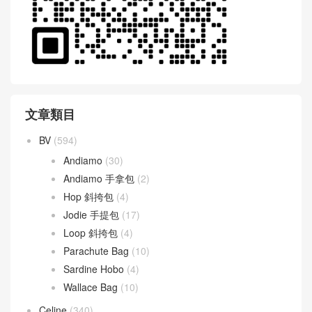
文章類目
BV
(594)
Andiamo
(30)
Andiamo 手拿包
(2)
Hop 斜挎包
(4)
Jodie 手提包
(17)
Loop 斜挎包
(4)
Parachute Bag
(10)
Sardine Hobo
(4)
Wallace Bag
(10)
Celine
(340)