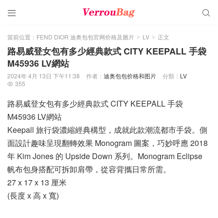


當前位置：
FEND DIOR 迪奥包包官网价格及圖片
LV
正文
>
>
路易威登女包有多少經典款式 CITY KEEPALL 手袋
M45936 LV網站
2024年 4月 13日 下午11:38
作者：
迪奥包包价格和图片
分類：
LV
355

路易威登女包有多少經典款式 CITY KEEPALL 手袋
M45936 LV網站
Keepall 旅行袋濃縮經典構型，成就此款潮流都市手袋。側
面設計趣味呈現翻轉效果 Monogram 圖案，巧妙呼應 2018
年 Kim Jones 的 Upside Down 系列。Monogram Eclipse
帆布包身搭配可拆卸肩帶，從容背攜日常所需。
27 x 17 x 13 厘米
(長度 x 高 x 寬)