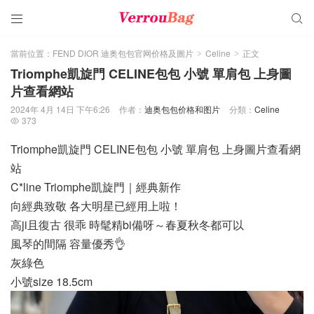


當前位置：
FEND DIOR 迪奥包包官网价格及圖片
Celine
正文
>
>
Triomphe凱旋門 CELINE包包 小號 單肩包 上身圖
片查看網站
2024年 4月 14日 下午6:26
作者：
迪奥包包价格和图片
分類：
Celine
373

Triomphe凱旋門 CELINE包包 小號 單肩包 上身圖片查看網
站
C*line Triomphe凱旋門｜經典新作
向經典致敬 各大明星已經用上啦！
高ji且復古 很乖 時髦精bi備呀～春夏秋冬都可以
風琴的間隔 容量優秀👌
灰綠色
小號size 18.5cm