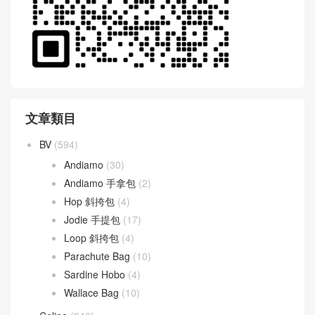
文章類目
BV
(594)
Andiamo
(30)
Andiamo 手拿包
(2)
Hop 斜挎包
(4)
Jodie 手提包
(17)
Loop 斜挎包
(4)
Parachute Bag
(10)
Sardine Hobo
(4)
Wallace Bag
(10)
Celine
(340)