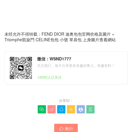
未经允许不得转载：
FEND DIOR 迪奥包包官网价格及圖片
»
Triomphe凱旋門 CELINE包包 小號 單肩包 上身圖片查看網站
微信：WSND1777
关注我们，每天分享更多有趣的事儿，有趣有料！
12000人已关注
分享到：






贊(
0
)
CELINE包包 輕奢經典款式
