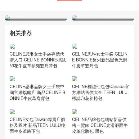
官網 小號 黑色 法棍 款式尺
CELINE女士單肩包 白色中
寸大全
號 Triomphe凱旋門經典新款
相关推荐
CELINE思琳女士手袋專櫃代
CELINE思琳女士手袋 CELIN
購入口 CELINE BONNIE標誌
E BONNIE繫列新品黑色光滑
印花牛皮革抽繩雙肩背包
牛皮革雙肩包
CELINE思琳品牌女士手袋中
CELINE標誌性包包Canada官
國官網旗艦店 新品CELINE B
方網站售價大全 TEEN LULU
ONNIE牛皮革肩背包
標誌印花斜挎包
CELINE女包Taiwan專賣店價
CELINE品牌包包網站新品價
格及圖片 新品TEEN LULU粒
格一覽錶 CELINE光滑緞面牛
面牛皮革腋下包
皮革化妝包 黑色