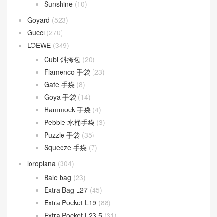
Goyard
(523)
Gucci
(270)
LOEWE
(349)
Cubi 斜挎包
(20)
Flamenco 手袋
(23)
Gate 手袋
(8)
Goya 手袋
(14)
Hammock 手袋
(4)
Pebble 水桶手袋
(3)
Puzzle 手袋
(35)
Squeeze 手袋
(7)
loropiana
(304)
Bale bag
(23)
Extra Bag L27
(45)
Extra Pocket L19
(88)
Extra Pocket L23.5
(31)