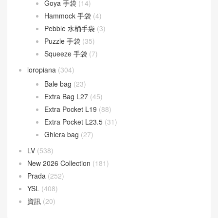
Goyard
(523)
Gucci
(270)
LOEWE
(349)
Cubi 斜挎包
(20)
Flamenco 手袋
(23)
Gate 手袋
(8)
Goya 手袋
(14)
Hammock 手袋
(4)
Pebble 水桶手袋
(3)
Puzzle 手袋
(35)
Squeeze 手袋
(7)
loropiana
(304)
Bale bag
(23)
Extra Bag L27
(45)
Extra Pocket L19
(88)
Extra Pocket L23.5
(31)
Ghiera bag
(27)