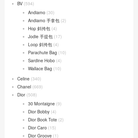
文章類目
BV
(594)
Andiamo
(30)
Andiamo 手拿包
(2)
Hop 斜挎包
(4)
Jodie 手提包
(17)
Loop 斜挎包
(4)
Parachute Bag
(10)
Sardine Hobo
(4)
Wallace Bag
(10)
Celine
(340)
Chanel
(669)