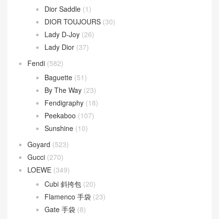
Dior
(508)
30 Montaigne
(9)
Dior Bobby
(4)
Dior Book Tote
(2)
Dior Caro
(15)
Dior Groove
(1)
Dior Saddle
(1)
DIOR TOUJOURS
(30)
Lady D-Joy
(26)
Lady Dior
(37)
Fendi
(582)
Baguette
(51)
By The Way
(23)
Fendigraphy
(18)
Peekaboo
(107)
Sunshine
(10)