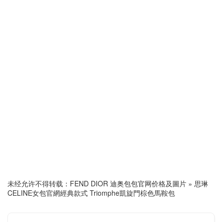
未经允许不得转载：
FEND DIOR 迪奥包包官网价格及圖片
»
思琳
CELINE女包官網經典款式 Triomphe凱旋門棕色馬鞍包