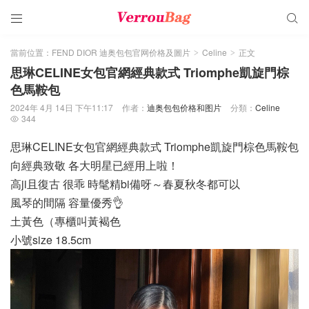


當前位置：
FEND DIOR 迪奥包包官网价格及圖片
Celine
正文
>
>
思琳CELINE女包官網經典款式 Triomphe凱旋門棕
色馬鞍包
2024年 4月 14日 下午11:17
作者：
迪奥包包价格和图片
分類：
Celine
344

思琳CELINE女包官網經典款式 Triomphe凱旋門棕色馬鞍包
向經典致敬 各大明星已經用上啦！
高ji且復古 很乖 時髦精bi備呀～春夏秋冬都可以
風琴的間隔 容量優秀👌
土黃色（專櫃叫黃褐色
小號size 18.5cm