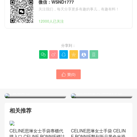
微信：WSND1777
关注我们，每天分享更多有趣的事儿，有趣有料！
12000人已关注
分享到：






贊(
0
)

思琳CELINE包包品牌網站
思琳CELINE托特女包官方網
big bag bucket nano棕色小
站上身圖鑒賞 tote帆布包
牛皮通勤包
相关推荐
CELINE思琳女士手袋專櫃代
購入口 CELINE BONNIE標誌