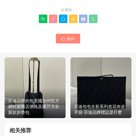
分享到：






贊(
0
)

芬迪品牌的包美國加州官方
網站旗艦店價格及圖片大全
芬迪包包全新系列老花布皮
新款折疊包
手袋 芬迪品牌標誌是什麽
相关推荐