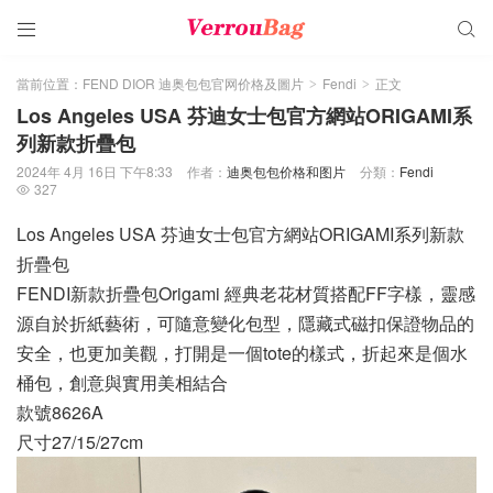


當前位置：
FEND DIOR 迪奥包包官网价格及圖片
Fendi
正文
>
>
Los Angeles USA 芬迪女士包官方網站ORIGAMI系
列新款折疊包
2024年 4月 16日 下午8:33
作者：
迪奥包包价格和图片
分類：
Fendi
327

Los Angeles USA 芬迪女士包官方網站ORIGAMI系列新款
折疊包
FENDI新款折疊包Origami 經典老花材質搭配FF字樣，靈感
源自於折紙藝術，可隨意變化包型，隱藏式磁扣保證物品的
安全，也更加美觀，打開是一個tote的樣式，折起來是個水
桶包，創意與實用美相結合
款號8626A
尺寸27/15/27cm