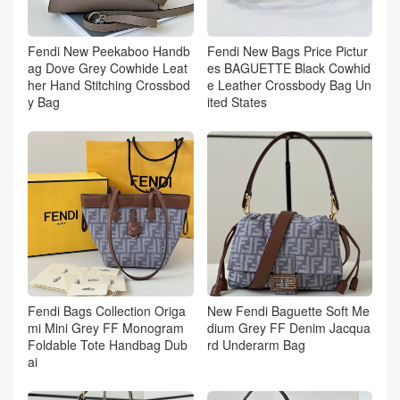
Fendi New Peekaboo Handb
Fendi New Bags Price Pictur
ag Dove Grey Cowhide Leat
es BAGUETTE Black Cowhid
her Hand Stitching Crossbod
e Leather Crossbody Bag Un
y Bag
ited States
Fendi Bags Collection Origa
New Fendi Baguette Soft Me
mi Mini Grey FF Monogram
dium Grey FF Denim Jacqua
Foldable Tote Handbag Dub
rd Underarm Bag
ai