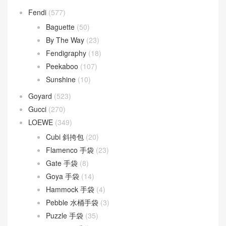
Fendi
(577)
Baguette
(50)
By The Way
(23)
Fendigraphy
(18)
Peekaboo
(107)
Sunshine
(10)
Goyard
(523)
Gucci
(270)
LOEWE
(349)
Cubi 斜挎包
(20)
Flamenco 手袋
(23)
Gate 手袋
(8)
Goya 手袋
(14)
Hammock 手袋
(4)
Pebble 水桶手袋
(3)
Puzzle 手袋
(35)