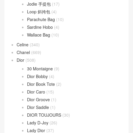
Jodie 手提包
(17)
Loop 斜挎包
(4)
Parachute Bag
(10)
Sardine Hobo
(4)
Wallace Bag
(10)
Celine
(340)
Chanel
(669)
Dior
(508)
30 Montaigne
(9)
Dior Bobby
(4)
Dior Book Tote
(2)
Dior Caro
(15)
Dior Groove
(1)
Dior Saddle
(1)
DIOR TOUJOURS
(30)
Lady D-Joy
(26)
Lady Dior
(37)