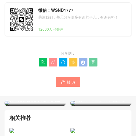
微信：WSND1777
关注我们，每天分享更多有趣的事儿，有趣有料！
12000人已关注
分享到：






贊(
0
)

Goyard包包Saint-Thomas
Goyard包包帆布黑色小牛皮
系列 錢包官網尺寸款式大全
材質Saint-Sulpice卡包網站
相关推荐