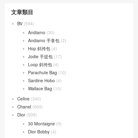
文章類目
BV
(594)
Andiamo
(30)
Andiamo 手拿包
(2)
Hop 斜挎包
(4)
Jodie 手提包
(17)
Loop 斜挎包
(4)
Parachute Bag
(10)
Sardine Hobo
(4)
Wallace Bag
(10)
Celine
(340)
Chanel
(669)
Dior
(508)
30 Montaigne
(9)
Dior Bobby
(4)