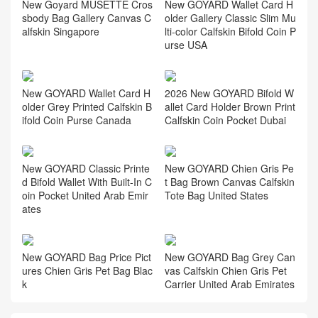
New Goyard MUSETTE Cros
New GOYARD Wallet Card H
sbody Bag Gallery Canvas C
older Gallery Classic Slim Mu
alfskin Singapore
lti-color Calfskin Bifold Coin P
urse USA
New GOYARD Wallet Card H
2026 New GOYARD Bifold W
older Grey Printed Calfskin B
allet Card Holder Brown Print
ifold Coin Purse Canada
Calfskin Coin Pocket Dubai
New GOYARD Classic Printe
New GOYARD Chien Gris Pe
d Bifold Wallet With Built-In C
t Bag Brown Canvas Calfskin
oin Pocket United Arab Emir
Tote Bag United States
ates
New GOYARD Bag Price Pict
New GOYARD Bag Grey Can
ures Chien Gris Pet Bag Blac
vas Calfskin Chien Gris Pet
k
Carrier United Arab Emirates