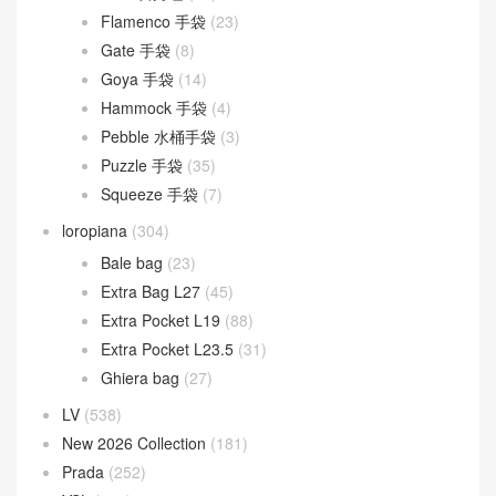
Flamenco 手袋
(23)
Gate 手袋
(8)
Goya 手袋
(14)
Hammock 手袋
(4)
Pebble 水桶手袋
(3)
Puzzle 手袋
(35)
Squeeze 手袋
(7)
loropiana
(304)
Bale bag
(23)
Extra Bag L27
(45)
Extra Pocket L19
(88)
Extra Pocket L23.5
(31)
Ghiera bag
(27)
LV
(538)
New 2026 Collection
(181)
Prada
(252)