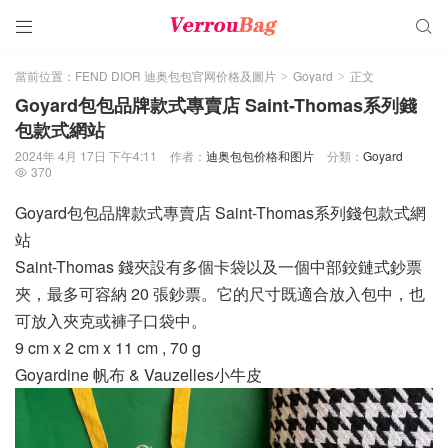


當前位置：
FEND DIOR 迪奥包包官网价格及圖片
Goyard
正文
>
>
Goyard包包品牌款式專賣店 Saint-Thomas系列錢
包款式網站
2024年 4月 17日 下午4:11
作者：
迪奥包包价格和图片
分類：
Goyard
370

Goyard包包品牌款式專賣店 Saint-Thomas系列錢包款式網
站
Saint-Thomas 錢夾設有多個卡袋以及一個中部鉸鏈式鈔票
夾，最多可容納 20 張鈔票。它的尺寸既適合放入包中，也
可放入夾克或褲子口袋中。
9 cm x 2 cm x 11 cm , 70 g
Goyardine 帆布 & Vauzelles小牛皮