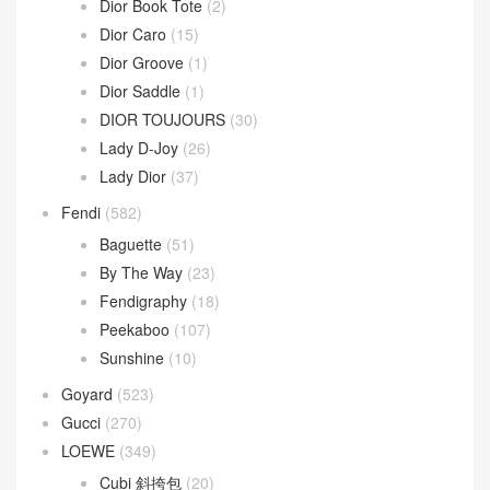
Dior Book Tote
(2)
Dior Caro
(15)
Dior Groove
(1)
Dior Saddle
(1)
DIOR TOUJOURS
(30)
Lady D-Joy
(26)
Lady Dior
(37)
Fendi
(582)
Baguette
(51)
By The Way
(23)
Fendigraphy
(18)
Peekaboo
(107)
Sunshine
(10)
Goyard
(523)
Gucci
(270)
LOEWE
(349)
Cubi 斜挎包
(20)