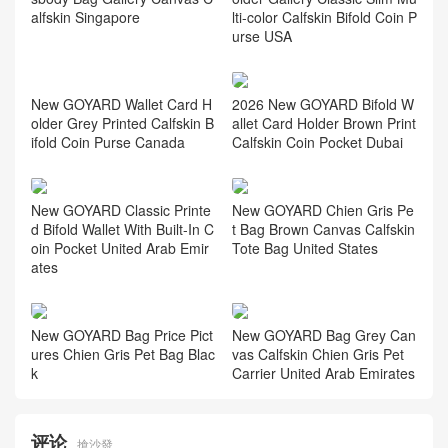
alfskin Singapore
lti-color Calfskin Bifold Coin P
urse USA
New GOYARD Wallet Card H
2026 New GOYARD Bifold W
older Grey Printed Calfskin B
allet Card Holder Brown Print
ifold Coin Purse Canada
Calfskin Coin Pocket Dubai
New GOYARD Classic Printe
New GOYARD Chien Gris Pe
d Bifold Wallet With Built-In C
t Bag Brown Canvas Calfskin
oin Pocket United Arab Emir
Tote Bag United States
ates
New GOYARD Bag Price Pict
New GOYARD Bag Grey Can
ures Chien Gris Pet Bag Blac
vas Calfskin Chien Gris Pet
k
Carrier United Arab Emirates
评论
搶沙發