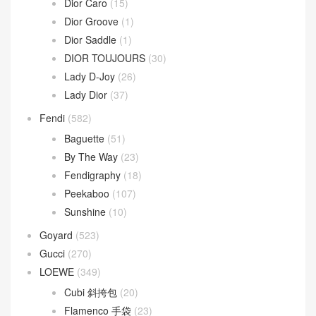
Dior Caro
(15)
Dior Groove
(1)
Dior Saddle
(1)
DIOR TOUJOURS
(30)
Lady D-Joy
(26)
Lady Dior
(37)
Fendi
(582)
Baguette
(51)
By The Way
(23)
Fendigraphy
(18)
Peekaboo
(107)
Sunshine
(10)
Goyard
(523)
Gucci
(270)
LOEWE
(349)
Cubi 斜挎包
(20)
Flamenco 手袋
(23)