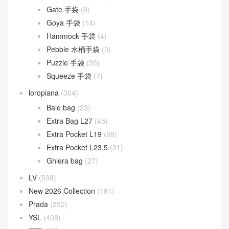
Gate 手袋
(8)
Goya 手袋
(14)
Hammock 手袋
(4)
Pebble 水桶手袋
(3)
Puzzle 手袋
(35)
Squeeze 手袋
(7)
loropiana
(304)
Bale bag
(23)
Extra Bag L27
(45)
Extra Pocket L19
(88)
Extra Pocket L23.5
(31)
Ghiera bag
(27)
LV
(538)
New 2026 Collection
(181)
Prada
(252)
YSL
(408)