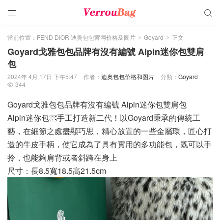


當前位置：
FEND DIOR 迪奥包包官网价格及圖片
Goyard
正文
>
>
Goyard戈雅包包品牌有沒有編號 Alpin迷你包雙肩
包
2024年 4月 17日 下午5:47
作者：
迪奥包包价格和图片
分類：
Goyard
344

Goyard戈雅包包品牌有沒有編號 Alpin迷你包雙肩包
Alpin迷你包👏手工打造新二代！以Goyard秉承的傳統工
藝，在細節之處盡顯巧思，精心放置的一些金屬環，匠心打
造的牛皮手柄，使它成為了具有實用的多功能包，既可以手
拎，也能夠肩背或者斜跨在身上
尺寸：長8.5寬18.5高21.5cm