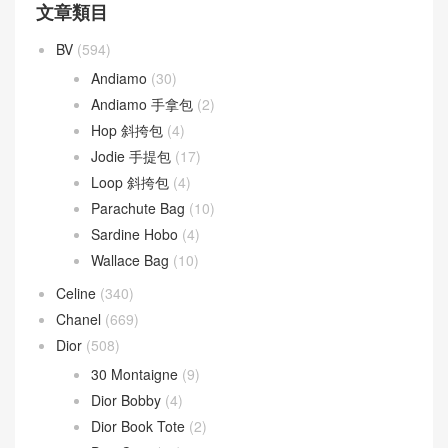
文章類目
BV
(594)
Andiamo
(30)
Andiamo 手拿包
(2)
Hop 斜挎包
(4)
Jodie 手提包
(17)
Loop 斜挎包
(4)
Parachute Bag
(10)
Sardine Hobo
(4)
Wallace Bag
(10)
Celine
(340)
Chanel
(669)
Dior
(508)
30 Montaigne
(9)
Dior Bobby
(4)
Dior Book Tote
(2)