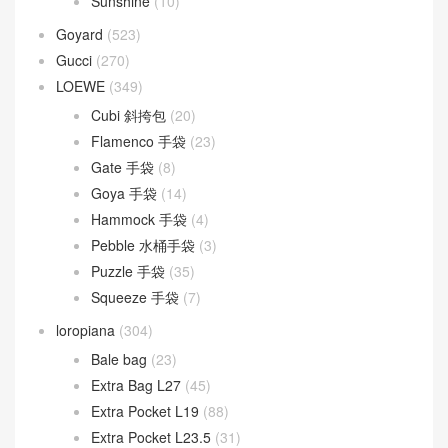
Sunshine
(10)
Goyard
(523)
Gucci
(270)
LOEWE
(349)
Cubi 斜挎包
(20)
Flamenco 手袋
(23)
Gate 手袋
(8)
Goya 手袋
(14)
Hammock 手袋
(4)
Pebble 水桶手袋
(3)
Puzzle 手袋
(35)
Squeeze 手袋
(7)
loropiana
(304)
Bale bag
(23)
Extra Bag L27
(45)
Extra Pocket L19
(88)
Extra Pocket L23.5
(31)