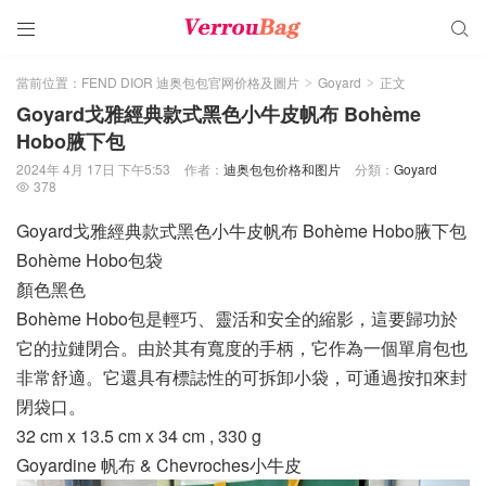


當前位置：
FEND DIOR 迪奥包包官网价格及圖片
Goyard
正文
>
>
Goyard戈雅經典款式黑色小牛皮帆布 Bohème
Hobo腋下包
2024年 4月 17日 下午5:53
作者：
迪奥包包价格和图片
分類：
Goyard
378

Goyard戈雅經典款式黑色小牛皮帆布 Bohème Hobo腋下包
Bohème Hobo包袋
顏色黑色
Bohème Hobo包是輕巧、靈活和安全的縮影，這要歸功於
它的拉鏈閉合。由於其有寬度的手柄，它作為一個單肩包也
非常舒適。它還具有標誌性的可拆卸小袋，可通過按扣來封
閉袋口。
32 cm x 13.5 cm x 34 cm , 330 g
Goyardine 帆布 & Chevroches小牛皮