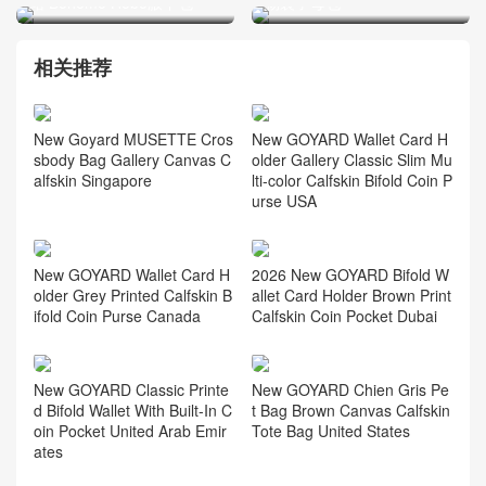
站 Bohème Hobo腋下包
物袋子母包
相关推荐
New Goyard MUSETTE Cros
New GOYARD Wallet Card H
sbody Bag Gallery Canvas C
older Gallery Classic Slim Mu
alfskin Singapore
lti-color Calfskin Bifold Coin P
urse USA
New GOYARD Wallet Card H
2026 New GOYARD Bifold W
older Grey Printed Calfskin B
allet Card Holder Brown Print
ifold Coin Purse Canada
Calfskin Coin Pocket Dubai
New GOYARD Classic Printe
New GOYARD Chien Gris Pe
d Bifold Wallet With Built-In C
t Bag Brown Canvas Calfskin
oin Pocket United Arab Emir
Tote Bag United States
ates