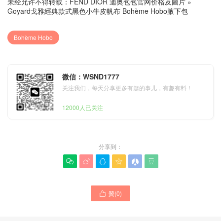
未经允许不得转载：
FEND DIOR 迪奥包包官网价格及圖片
»
Goyard戈雅經典款式黑色小牛皮帆布 Bohème Hobo腋下包
Bohème Hobo
微信：WSND1777
关注我们，每天分享更多有趣的事儿，有趣有料！
12000人已关注
分享到：






贊(
0
)

Vietnam Goyard包包
Goyard戈雅新款手袋官方網
Bohème Hobo手袋 托特購