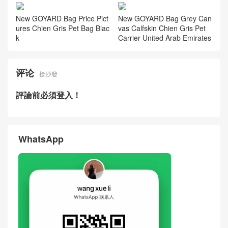
New GOYARD Bag Price Pict
New GOYARD Bag Grey Can
ures Chien Gris Pet Bag Blac
vas Calfskin Chien Gris Pet
k
Carrier United Arab Emirates
评论
搶沙發
評論前必須登入！
WhatsApp