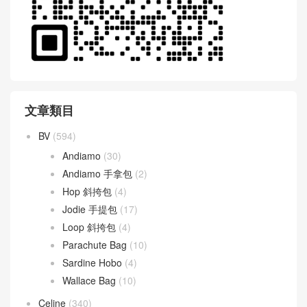
文章類目
BV
(594)
Andiamo
(30)
Andiamo 手拿包
(2)
Hop 斜挎包
(4)
Jodie 手提包
(17)
Loop 斜挎包
(4)
Parachute Bag
(10)
Sardine Hobo
(4)
Wallace Bag
(10)
Celine
(340)