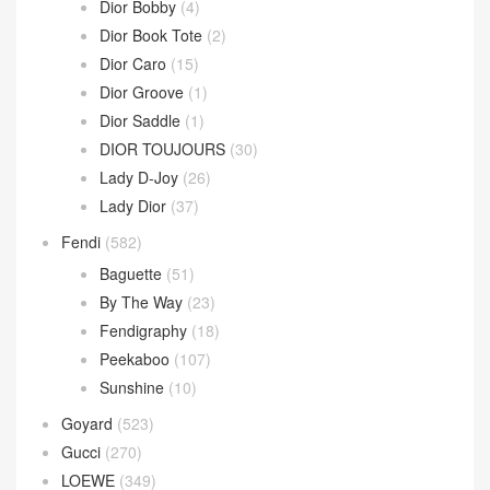
Dior Bobby
(4)
Dior Book Tote
(2)
Dior Caro
(15)
Dior Groove
(1)
Dior Saddle
(1)
DIOR TOUJOURS
(30)
Lady D-Joy
(26)
Lady Dior
(37)
Fendi
(582)
Baguette
(51)
By The Way
(23)
Fendigraphy
(18)
Peekaboo
(107)
Sunshine
(10)
Goyard
(523)
Gucci
(270)
LOEWE
(349)