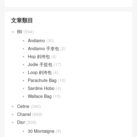
文章類目
BV
(594)
Andiamo
(30)
Andiamo 手拿包
(2)
Hop 斜挎包
(4)
Jodie 手提包
(17)
Loop 斜挎包
(4)
Parachute Bag
(10)
Sardine Hobo
(4)
Wallace Bag
(10)
Celine
(340)
Chanel
(669)
Dior
(508)
30 Montaigne
(9)