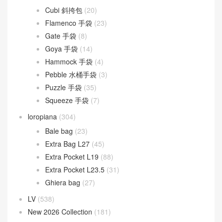
Cubi 斜挎包
(20)
Flamenco 手袋
(23)
Gate 手袋
(8)
Goya 手袋
(14)
Hammock 手袋
(4)
Pebble 水桶手袋
(3)
Puzzle 手袋
(35)
Squeeze 手袋
(7)
loropiana
(304)
Bale bag
(23)
Extra Bag L27
(45)
Extra Pocket L19
(88)
Extra Pocket L23.5
(31)
Ghiera bag
(27)
LV
(538)
New 2026 Collection
(181)