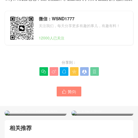
微信：WSND1777
关注我们，每天分享更多有趣的事儿，有趣有料！
12000人已关注
分享到：






贊(
0
)

Goyard戈雅品牌正品官網托
奢侈品大牌包包如何正確選
特包大全 mini 托特購物袋
擇 手把手教你
相关推荐