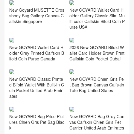
New Goyard MUSETTE Cros
New GOYARD Wallet Card H
sbody Bag Gallery Canvas C
older Gallery Classic Slim Mu
alfskin Singapore
lti-color Calfskin Bifold Coin P
urse USA
New GOYARD Wallet Card H
2026 New GOYARD Bifold W
older Grey Printed Calfskin B
allet Card Holder Brown Print
ifold Coin Purse Canada
Calfskin Coin Pocket Dubai
New GOYARD Classic Printe
New GOYARD Chien Gris Pe
d Bifold Wallet With Built-In C
t Bag Brown Canvas Calfskin
oin Pocket United Arab Emir
Tote Bag United States
ates
New GOYARD Bag Price Pict
New GOYARD Bag Grey Can
ures Chien Gris Pet Bag Blac
vas Calfskin Chien Gris Pet
k
Carrier United Arab Emirates