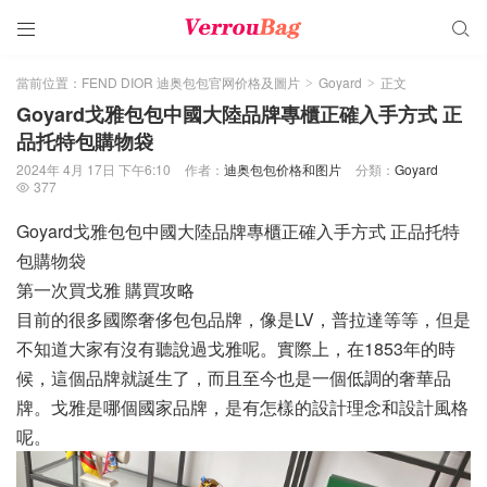


當前位置：
FEND DIOR 迪奥包包官网价格及圖片
Goyard
正文
>
>
Goyard戈雅包包中國大陸品牌專櫃正確入手方式 正
品托特包購物袋
2024年 4月 17日 下午6:10
作者：
迪奥包包价格和图片
分類：
Goyard
377

Goyard戈雅包包中國大陸品牌專櫃正確入手方式 正品托特
包購物袋
第一次買戈雅 購買攻略
目前的很多國際奢侈包包品牌，像是LV，普拉達等等，但是
不知道大家有沒有聽說過戈雅呢。實際上，在1853年的時
候，這個品牌就誕生了，而且至今也是一個低調的奢華品
牌。戈雅是哪個國家品牌，是有怎樣的設計理念和設計風格
呢。